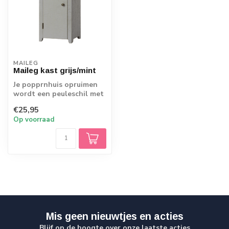
MAILEG
Maileg kast grijs/mint
Je popprnhuis opruimen
wordt een peuleschil met
deze kast van Maileg.
€25,95
Gechikt vo...
Op voorraad
Mis geen nieuwtjes en acties
Blijf op de hoogte over onze laatste acties