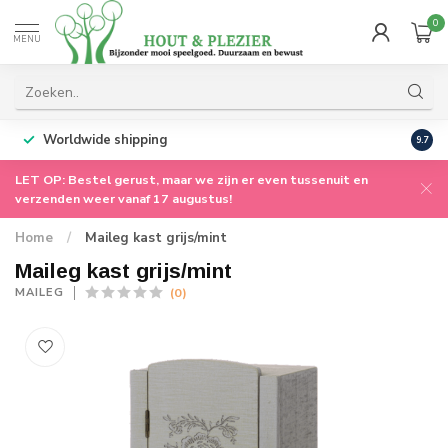
0
MENU
Worldwide shipping
9.7
LET OP: Bestel gerust, maar we zijn er even tussenuit en
verzenden weer vanaf 17 augustus!
Home
/
Maileg kast grijs/mint
Maileg kast grijs/mint
(0)
MAILEG