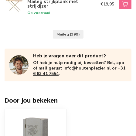
Maileg strijkplank met
€19,95
strijkijzer
Op voorraad
Maileg
(399)
Heb je vragen over dit product?
Of heb je hulp nodig bij bestellen? Bel, app
of mail gerust
info@houtenplezier.nl
or
+31
6 83 41 7554
.
Door jou bekeken