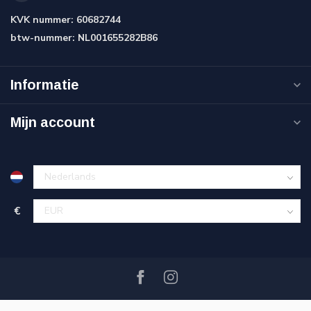
KVK nummer:
60682744
btw-nummer:
NL001655282B86
Informatie
Mijn account
€