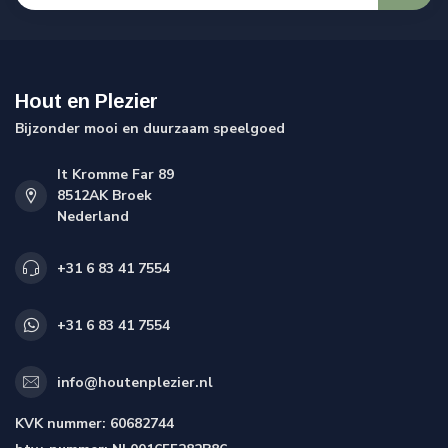
Hout en Plezier
Bijzonder mooi en duurzaam speelgoed
It Kromme Far 89
8512AK Broek
Nederland
+31 6 83 41 7554
+31 6 83 41 7554
info@houtenplezier.nl
KVK nummer:
60682744