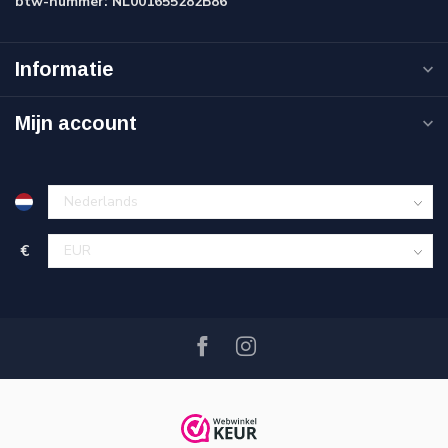
btw-nummer:
NL001655282B86
Informatie
Mijn account
€