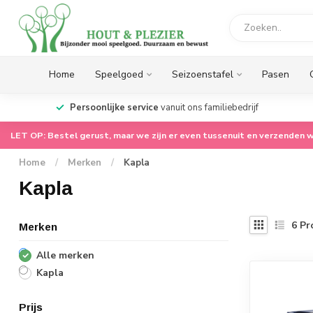
Home
Speelgoed
Seizoenstafel
Pasen
op.
Persoonlijke service
vanuit ons familiebedrijf
LET OP: Bestel gerust, maar we zijn er even tussenuit en verzenden w
Home
/
Merken
/
Kapla
Kapla
6
Pr
Merken
Alle merken
Kapla
Prijs