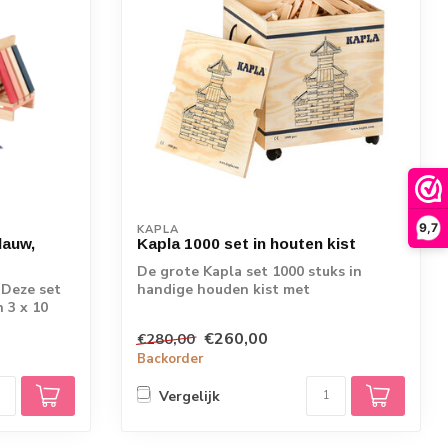
9,7
KAPLA
lauw,
Kapla 1000 set in houten kist
De grote Kapla set 1000 stuks in
 Deze set
handige houden kist met
 3 x 10
zwenkwieltjes. Bij deze...
€260,00
€280,00
Backorder
Vergelijk