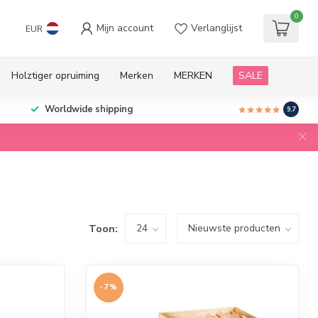
0
Mijn account
Verlanglijst
EUR
Holztiger opruiming
Merken
MERKEN
SALE
Worldwide shipping
9.7
Toon:
-7%