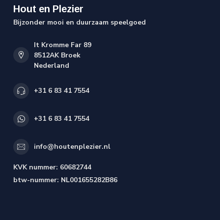
Hout en Plezier
Bijzonder mooi en duurzaam speelgoed
It Kromme Far 89
8512AK Broek
Nederland
+31 6 83 41 7554
+31 6 83 41 7554
info@houtenplezier.nl
KVK nummer:
60682744
btw-nummer:
NL001655282B86