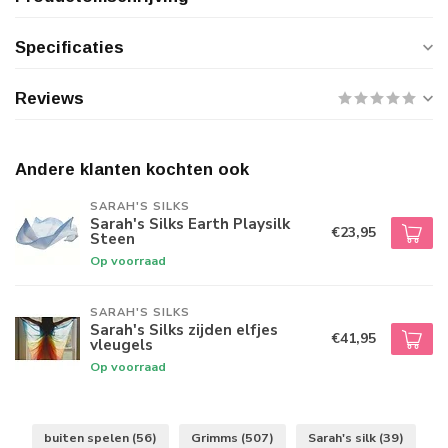
Specificaties
Reviews
Andere klanten kochten ook
SARAH'S SILKS
Sarah's Silks Earth Playsilk
€23,95
Steen
Op voorraad
SARAH'S SILKS
Sarah's Silks zijden elfjes
€41,95
vleugels
Op voorraad
buiten spelen
(56)
Grimms
(507)
Sarah's silk
(39)