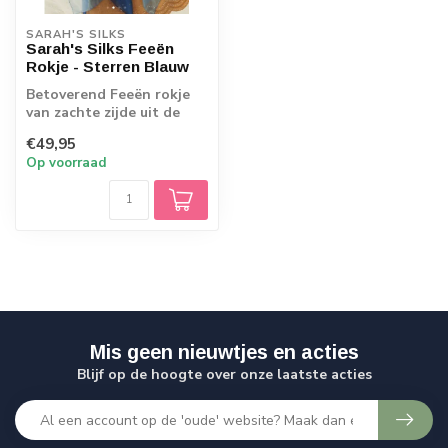
SARAH'S SILKS
Sarah's Silks Feeën
Rokje - Sterren Blauw
Betoverend Feeën rokje
van zachte zijde uit de
collectie van Sarah's
€49,95
Silks. Met ...
Op voorraad
Mis geen nieuwtjes en acties
Blijf op de hoogte over onze laatste acties