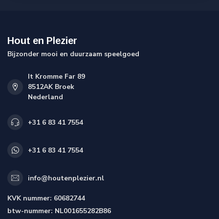
Hout en Plezier
Bijzonder mooi en duurzaam speelgoed
It Kromme Far 89
8512AK Broek
Nederland
+31 6 83 41 7554
+31 6 83 41 7554
info@houtenplezier.nl
KVK nummer:
60682744
btw-nummer:
NL001655282B86