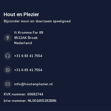
Hout en Plezier
Bijzonder mooi en duurzaam speelgoed
It Kromme Far 89
8512AK Broek
Nederland
+31 6 83 41 7554
+31 6 83 41 7554
info@houtenplezier.nl
KVK nummer:
60682744
btw-nummer:
NL001655282B86