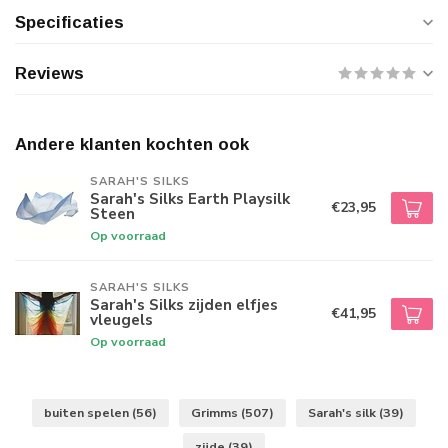
Specificaties
Reviews
Andere klanten kochten ook
SARAH'S SILKS
Sarah's Silks Earth Playsilk
€23,95
Steen
Op voorraad
SARAH'S SILKS
Sarah's Silks zijden elfjes
€41,95
vleugels
Op voorraad
buiten spelen
(56)
Grimms
(507)
Sarah's silk
(39)
zijde
(39)