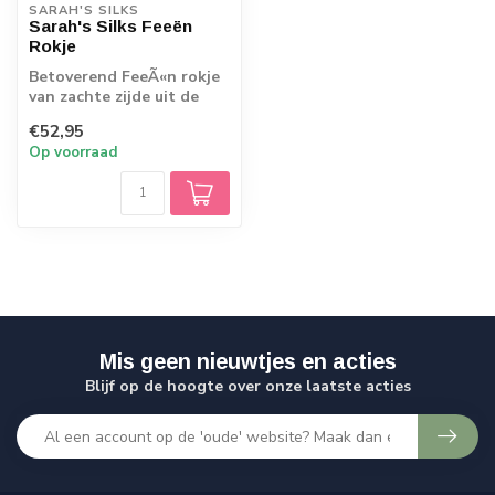
SARAH'S SILKS
Sarah's Silks Feeën
Rokje
Betoverend FeeÃ«n rokje
van zachte zijde uit de
collectie van Sarah's
€52,95
Silks. Met...
Op voorraad
Mis geen nieuwtjes en acties
Blijf op de hoogte over onze laatste acties