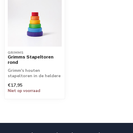
GRIMMS
Grimms Stapeltoren
rond
Grimm's houten
stapeltoren in de heldere
kleuren van de
€17,95
regenboog. Met de
Niet op voorraad
kleine...