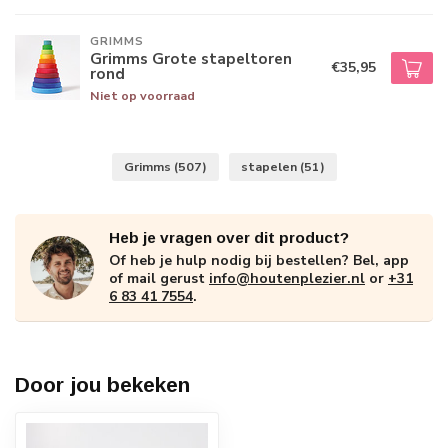
GRIMMS
Grimms Grote stapeltoren
€35,95
rond
Niet op voorraad
Grimms
(507)
stapelen
(51)
Heb je vragen over dit product?
Of heb je hulp nodig bij bestellen? Bel, app
of mail gerust
info@houtenplezier.nl
or
+31
6 83 41 7554
.
Door jou bekeken