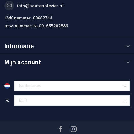
info@houtenplezier.nl
KVK nummer:
60682744
btw-nummer:
NL001655282B86
Informatie
Mijn account
€