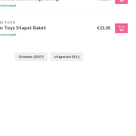
voorraad
AN TOYS
n Toys Stapel Raket
€23,95
voorraad
Grimms
(507)
stapelen
(51)