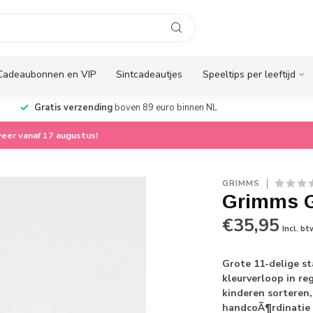
Cadeaubonnen en VIP
Sintcadeautjes
Speeltips per leeftijd
Gratis verzending
boven 89 euro binnen NL
eer vanaf 17 augustus!
GRIMMS
Grimms G
€35,95
Incl. bt
Grote 11-delige s
kleurverloop in r
kinderen sorteren
handcoÃ¶rdinatie