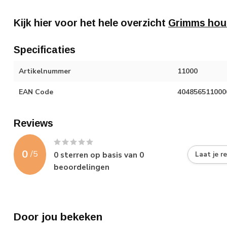
Kijk hier voor het hele overzicht
Grimms hou
Specificaties
Artikelnummer
11000
EAN Code
404856511000
Reviews
0
/
5
0
sterren op basis van
0
Laat je r
beoordelingen
Door jou bekeken