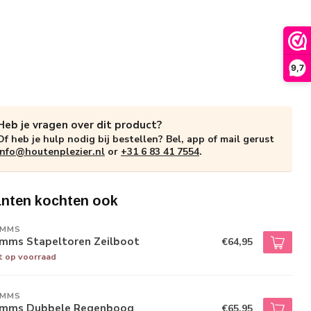
9,7
Heb je vragen over dit product?
Of heb je hulp nodig bij bestellen? Bel, app of mail gerust
info@houtenplezier.nl
or
+31 6 83 41 7554
.
anten kochten ook
IMMS
imms Stapeltoren Zeilboot
€64,95
t op voorraad
IMMS
imms Dubbele Regenboog
€65,95