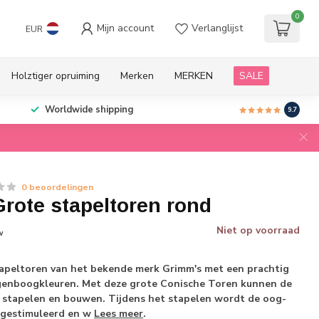
0
Mijn account
Verlanglijst
EUR
Holztiger opruiming
Merken
MERKEN
SALE
Worldwide shipping
9.7
0 beoordelingen
rote stapeltoren rond
Niet op voorraad
w
tapeltoren van het bekende merk Grimm's met een prachtig
egenboogkleuren. Met deze grote Conische Toren kunnen de
, stapelen en bouwen. Tijdens het stapelen wordt de oog-
 gestimuleerd en w
Lees meer
.