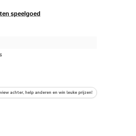
ten speelgoed
6
eview achter, help anderen en win leuke prijzen!