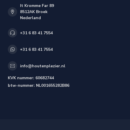
It Kromme Far 89
8512AK Broek
Nederland
+31 6 83 41 7554
+31 6 83 41 7554
info@houtenplezier.nl
KVK nummer:
60682744
btw-nummer:
NL001655282B86