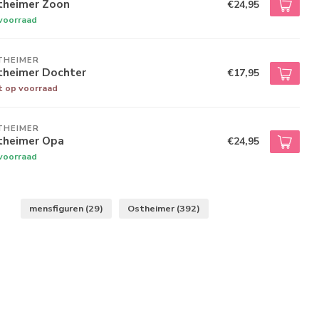
theimer Zoon
€24,95
voorraad
THEIMER
theimer Dochter
€17,95
t op voorraad
THEIMER
theimer Opa
€24,95
voorraad
mensfiguren
(29)
Ostheimer
(392)