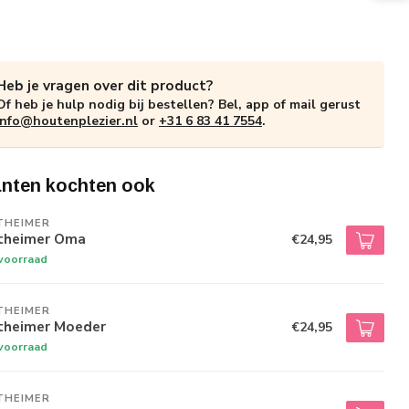
Heb je vragen over dit product?
Of heb je hulp nodig bij bestellen? Bel, app of mail gerust
info@houtenplezier.nl
or
+31 6 83 41 7554
.
anten kochten ook
THEIMER
theimer Oma
€24,95
voorraad
THEIMER
theimer Moeder
€24,95
voorraad
THEIMER