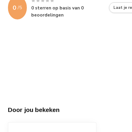
0
/
5
0
sterren op basis van
0
Laat je r
beoordelingen
Door jou bekeken