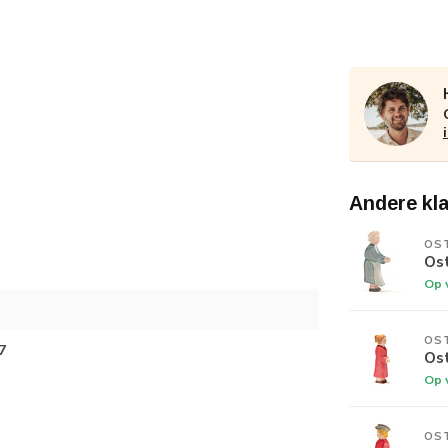
Andere kl
OS
Os
Op 
OS
7
Os
Op 
OS