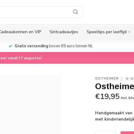
Cadeaubonnen en VIP
Sintcadeautjes
Speeltips per leeftijd
Gratis verzending
boven 89 euro binnen NL
eer vanaf 17 augustus!
OSTHEIMER
Ostheimer
€19,95
Incl. bt
Handgemaakt van d
met kindvriendelijk