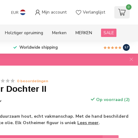
0
Mijn account
Verlanglijst
EUR
Holztiger opruiming
Merken
MERKEN
SALE
Worldwide shipping
9.7
0 beoordelingen
 Dochter II
Op voorraad (2)
w
uurzaam hout, echt vakmanschap. Met de hand beschilderd
e olie. Elk Ostheimer figuur is uniek
Lees meer
.