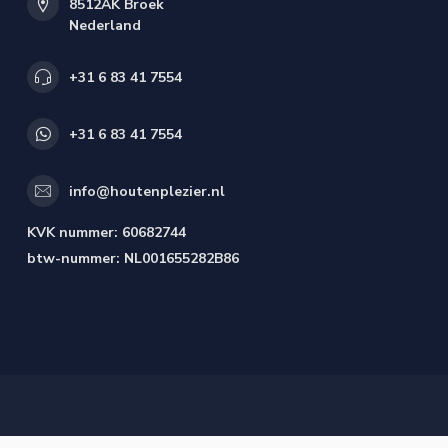
8512AK Broek
Nederland
+31 6 83 41 7554
+31 6 83 41 7554
info@houtenplezier.nl
KVK nummer:
60682744
btw-nummer:
NL001655282B86