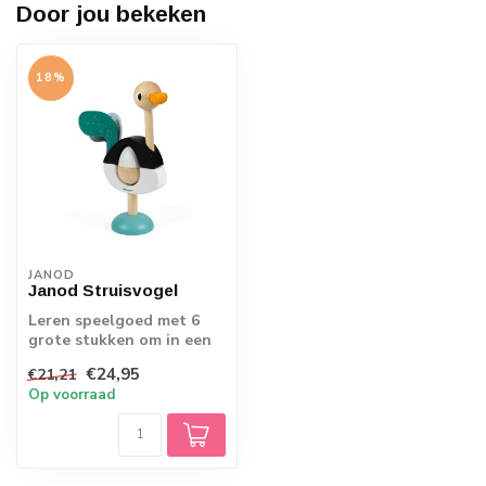
Door jou bekeken
18%
JANOD
Janod Struisvogel
Leren speelgoed met 6
grote stukken om in een
prachtige struisvogel te
€24,95
€21,21
stapelen....
Op voorraad