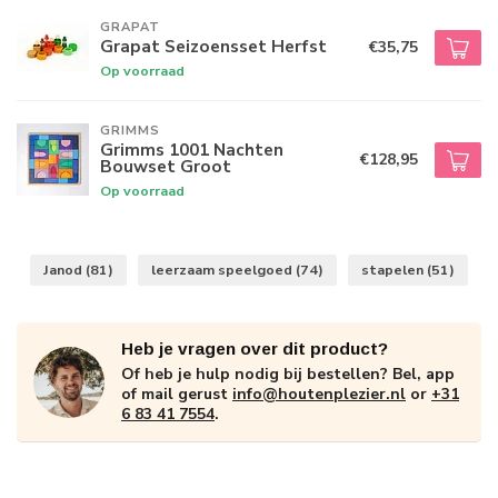
GRAPAT
Grapat Seizoensset Herfst
€35,75
Op voorraad
GRIMMS
Grimms 1001 Nachten
€128,95
Bouwset Groot
Op voorraad
Janod
(81)
leerzaam speelgoed
(74)
stapelen
(51)
Heb je vragen over dit product?
Of heb je hulp nodig bij bestellen? Bel, app
of mail gerust
info@houtenplezier.nl
or
+31
6 83 41 7554
.