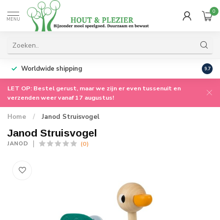
0
MENU
Worldwide shipping
9.7
LET OP: Bestel gerust, maar we zijn er even tussenuit en
verzenden weer vanaf 17 augustus!
Home
/
Janod Struisvogel
Janod Struisvogel
(0)
JANOD