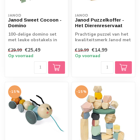
JANOD
JANOD
Janod Sweet Cocoon -
Janod Puzzelkoffer -
Domino
Het Dierenreservaat
100-delige domino set
Prachtige puzzel van het
met leuke obstakels in
kwaliteitsmerk Janod met
zachte kleuren
54 stukjes!
€25,49
€14,99
€29,99
€19,99
Op voorraad
Op voorraad
-15%
-15%