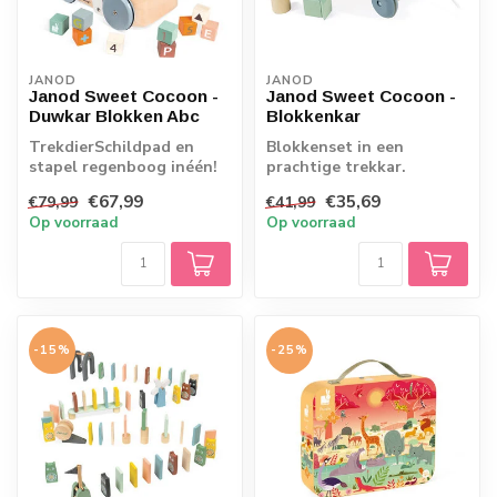
JANOD
JANOD
Janod Sweet Cocoon -
Janod Sweet Cocoon -
Duwkar Blokken Abc
Blokkenkar
TrekdierSchildpad en
Blokkenset in een
stapel regenboog inéén!
prachtige trekkar.
€67,99
€35,69
€79,99
€41,99
Op voorraad
Op voorraad
-15%
-25%