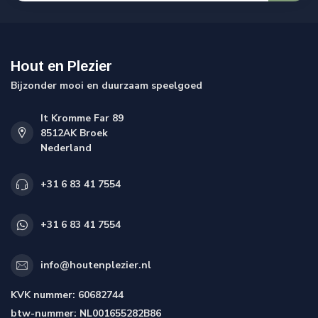
Hout en Plezier
Bijzonder mooi en duurzaam speelgoed
It Kromme Far 89
8512AK Broek
Nederland
+31 6 83 41 7554
+31 6 83 41 7554
info@houtenplezier.nl
KVK nummer:
60682744
btw-nummer:
NL001655282B86