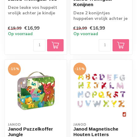
Konijnen
Deze leuke vos huppelt
vrolijk achter je kindje
Deze 2 konijntjes
aan. Neem hem mee uit
huppelen vrolijk achter je
wandelen e...
kindje aan. Ze flappen
€16,99
€16,99
€19,99
€19,99
met hun poot...
Op voorraad
Op voorraad
-15%
-15%
JANOD
JANOD
Janod Puzzelkoffer
Janod Magnetische
Jungle
Houten Letters