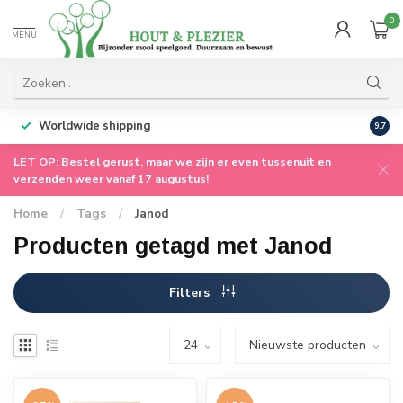
0
MENU
ssenuit voor onze
augustus meteen weer
Persoonlijke service
vanuit ons familiebedr
9.7
LET OP: Bestel gerust, maar we zijn er even tussenuit en
verzenden weer vanaf 17 augustus!
Home
/
Tags
/
Janod
Producten getagd met Janod
Filters