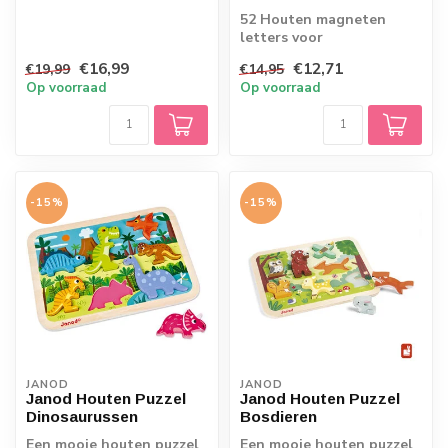
52 Houten magneten
letters voor
schoolborden,
€16,99
€12,71
€19,99
€14,95
whitebords of een
Op voorraad
Op voorraad
geverfde muur me...
-15%
-15%
JANOD
JANOD
Janod Houten Puzzel
Janod Houten Puzzel
Dinosaurussen
Bosdieren
Een mooie houten puzzel
Een mooie houten puzzel