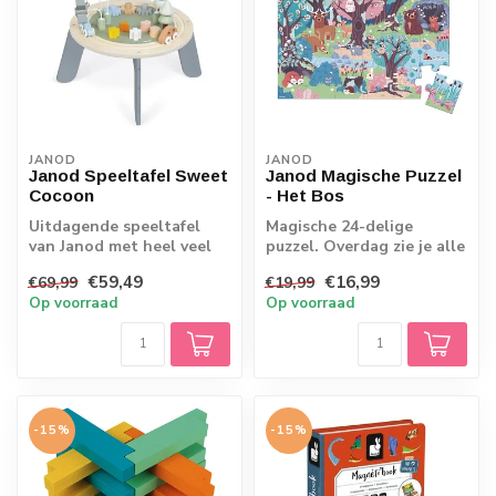
JANOD
JANOD
Janod Speeltafel Sweet
Janod Magische Puzzel
Cocoon
- Het Bos
Uitdagende speeltafel
Magische 24-delige
van Janod met heel veel
puzzel. Overdag zie je alle
activiteiten voor de
lieve bosdieren, maar doe
€59,49
€16,99
€69,99
€19,99
allerkleinste...
je het ...
Op voorraad
Op voorraad
-15%
-15%