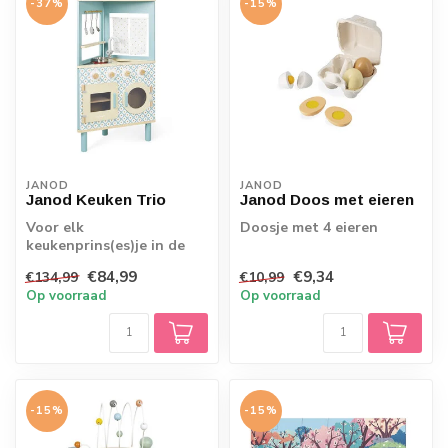
-37%
-15%
JANOD
JANOD
Janod Keuken Trio
Janod Doos met eieren
Voor elk
Doosje met 4 eieren
keukenprins(es)je in de
dop komt een droom
€84,99
€9,34
€134,99
€10,99
uit. Bereid net zoals papa
Op voorraad
Op voorraad
e...
-15%
-15%