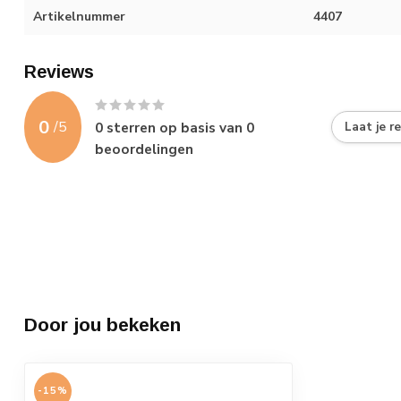
Artikelnummer
4407
Reviews
0
/
5
0
sterren op basis van
0
Laat je r
beoordelingen
Door jou bekeken
-15%