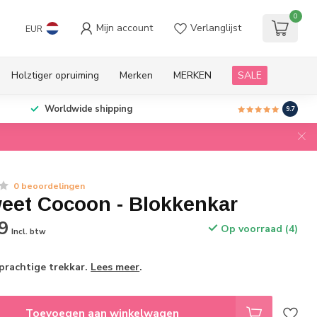
0
Mijn account
Verlanglijst
EUR
Holztiger opruiming
Merken
MERKEN
SALE
Worldwide shipping
9.7
0 beoordelingen
eet Cocoon - Blokkenkar
9
Op voorraad (4)
Incl. btw
prachtige trekkar.
Lees meer
.
Toevoegen aan winkelwagen