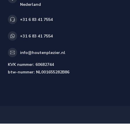
Nederland
+31 6 83 41 7554
+31 6 83 41 7554
info@houtenplezier.nl
KVK nummer:
60682744
btw-nummer:
NL001655282B86