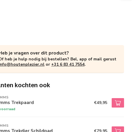
Heb je vragen over dit product?
Of heb je hulp nodig bij bestellen? Bel, app of mail gerust
info@houtenplezier.nl
or
+31 6 83 41 7554
.
anten kochten ook
IMMS
imms Trekpaard
€49,95
voorraad
IMMS
imms Trekdier Schildpad
€79,95