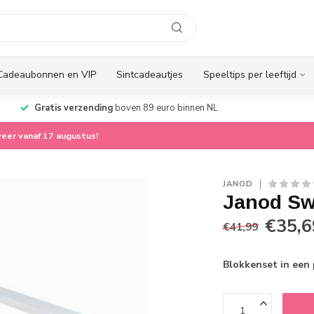
Cadeaubonnen en VIP
Sintcadeautjes
Speeltips per leeftijd
Gratis verzending
boven 89 euro binnen NL
eer vanaf 17 augustus!
JANOD
Janod Sw
€35,6
€41,99
Blokkenset in een 