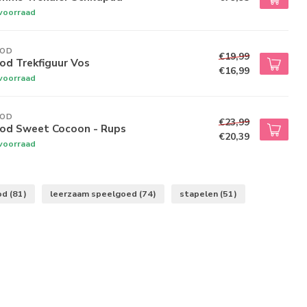
voorraad
NOD
€19,99
od Trekfiguur Vos
€16,99
voorraad
NOD
€23,99
nod Sweet Cocoon - Rups
€20,39
voorraad
od
(81)
leerzaam speelgoed
(74)
stapelen
(51)