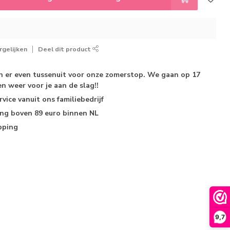
gelijken
Deel dit product
jn er even tussenuit voor onze zomerstop. We gaan op 17
n weer voor je aan de slag!!
rvice
vanuit ons familiebedrijf
ing
boven 89 euro binnen NL
pping
9,7