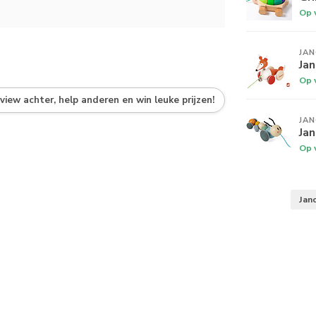
Op 
JA
Jan
Op 
eview achter, help anderen en win leuke prijzen!
JA
Ja
Op 
Jan