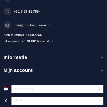
+31 6 83 41 7554
info@houtenplezier.nl
KVK nummer:
60682744
btw-nummer:
NL001655282B86
Informatie
Mijn account
€