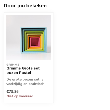
Door jou bekeken
GRIMMS
Grimms Grote set
boxen Pastel
De grote boxen set is
veelzijdig en praktisch:
voor de kleinste kinderen
€79,95
om te s...
Niet op voorraad