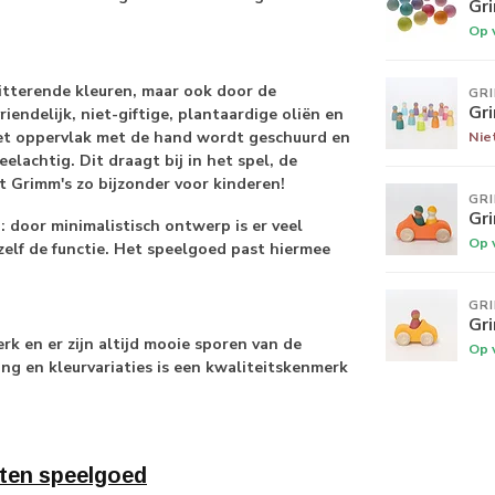
Gri
Op 
tterende kleuren, maar ook door de
GR
Gr
endelijk, niet-giftige, plantaardige oliën en
Nie
het oppervlak met de hand wordt geschuurd en
elachtig. Dit draagt bij in het spel, de
t Grimm's zo bijzonder voor kinderen!
GR
Gr
door minimalistisch ontwerp is er veel
Op 
zelf de functie. Het speelgoed past hiermee
GR
Gri
k en er zijn altijd mooie sporen van de
Op 
ing en kleurvariaties is een kwaliteitskenmerk
ten speelgoed