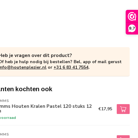
9,7
Heb je vragen over dit product?
Of heb je hulp nodig bij bestellen? Bel, app of mail gerust
info@houtenplezier.nl
or
+31 6 83 41 7554
.
anten kochten ook
IMMS
imms Houten Kralen Pastel 120 stuks 12
€17,95
m
voorraad
IMMS