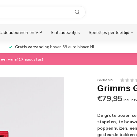
Cadeaubonnen en VIP
Sintcadeautjes
Speeltips per leeftijd
Gratis verzending
boven 89 euro binnen NL
eer vanaf 17 augustus!
GRIMMS
Grimms G
€79,95
Incl. bt
De grote boxen set
stapelen, te bouwe
poppenhuizen, een 
gekleurde bakken