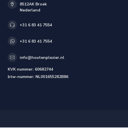
8512AK Broek
Nederland
+31 6 83 41 7554
+31 6 83 41 7554
info@houtenplezier.nl
KVK nummer:
60682744
btw-nummer:
NL001655282B86