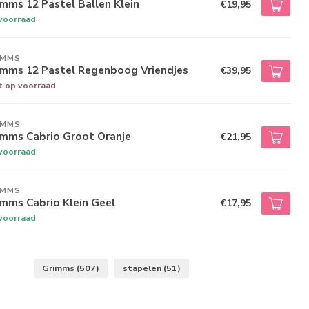
mms 12 Pastel Ballen Klein
€19,95
voorraad
IMMS
imms 12 Pastel Regenboog Vriendjes
€39,95
t op voorraad
IMMS
imms Cabrio Groot Oranje
€21,95
voorraad
IMMS
mms Cabrio Klein Geel
€17,95
voorraad
Grimms
(507)
stapelen
(51)