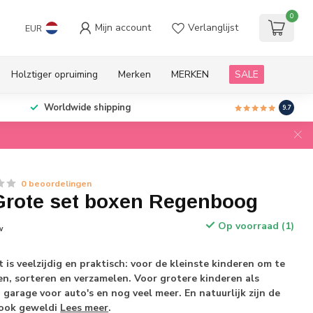
0
Mijn account
Verlanglijst
EUR
Holztiger opruiming
Merken
MERKEN
SALE
Worldwide shipping
9.7
0 beoordelingen
rote set boxen Regenboog
Op voorraad (1)
w
 is veelzijdig en praktisch: voor de kleinste kinderen om te
n, sorteren en verzamelen. Voor grotere kinderen als
garage voor auto's en nog veel meer. En natuurlijk zijn de
 ook geweldi
Lees meer
.