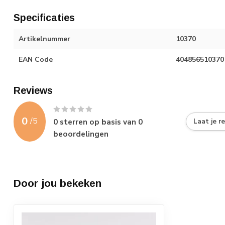
Specificaties
Artikelnummer
10370
EAN Code
404856510370
Reviews
0
/
5
0
sterren op basis van
0
Laat je r
beoordelingen
Door jou bekeken