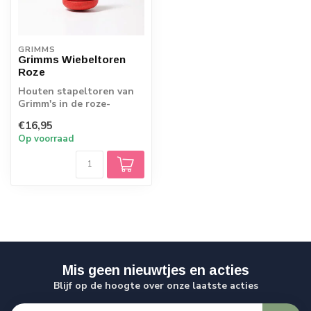
GRIMMS
Grimms Wiebeltoren
Roze
Houten stapeltoren van
Grimm's in de roze-
roodtinten, met bolle
€16,95
onderkant. Spele...
Op voorraad
Mis geen nieuwtjes en acties
Blijf op de hoogte over onze laatste acties