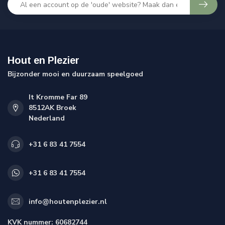
Hout en Plezier
Bijzonder mooi en duurzaam speelgoed
It Kromme Far 89
8512AK Broek
Nederland
+31 6 83 41 7554
+31 6 83 41 7554
info@houtenplezier.nl
KVK nummer:
60682744