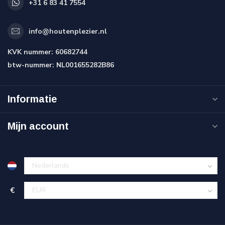
+31 6 83 41 7554
info@houtenplezier.nl
KVK nummer:
60682744
btw-nummer:
NL001655282B86
Informatie
Mijn account
€