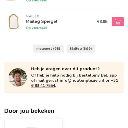
Op voorraad
MAILEG
Maileg Spiegel
€8,95
Op voorraad
magneet
(68)
Maileg
(399)
Heb je vragen over dit product?
Of heb je hulp nodig bij bestellen? Bel, app
of mail gerust
info@houtenplezier.nl
or
+31
6 83 41 7554
.
Door jou bekeken