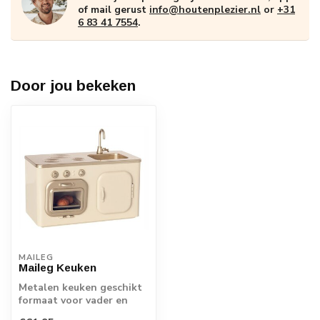
of mail gerust
info@houtenplezier.nl
or
+31
6 83 41 7554
.
Door jou bekeken
MAILEG
Maileg Keuken
Metalen keuken geschikt
formaat voor vader en
moeder muis van Maileg.