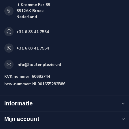
It Kromme Far 89
8512AK Broek
Nederland
+31 6 83 41 7554
+31 6 83 41 7554
info@houtenplezier.nl
KVK nummer:
60682744
btw-nummer:
NL001655282B86
Informatie
Mijn account