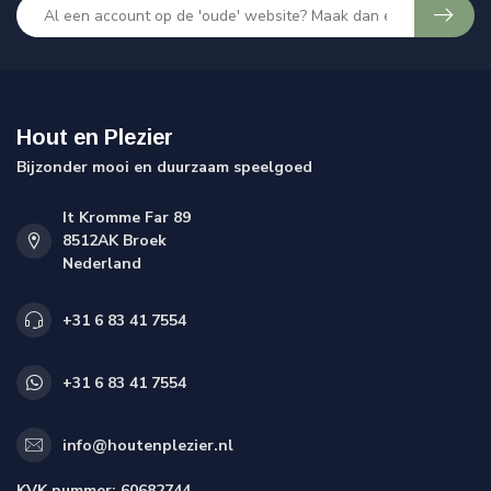
Hout en Plezier
Bijzonder mooi en duurzaam speelgoed
It Kromme Far 89
8512AK Broek
Nederland
+31 6 83 41 7554
+31 6 83 41 7554
info@houtenplezier.nl
KVK nummer:
60682744