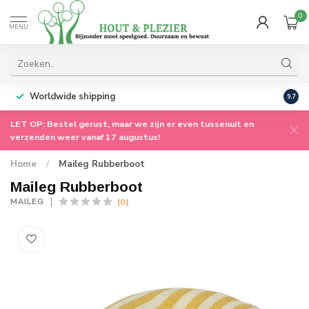
0
MENU
Worldwide shipping
9.7
LET OP: Bestel gerust, maar we zijn er even tussenuit en
verzenden weer vanaf 17 augustus!
Home
/
Maileg Rubberboot
Maileg Rubberboot
(0)
MAILEG