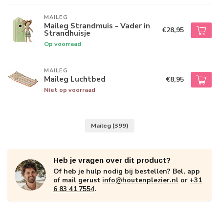
MAILEG
Maileg Strandmuis - Vader in
€28,95
Strandhuisje
Op voorraad
MAILEG
Maileg Luchtbed
€8,95
Niet op voorraad
Maileg
(399)
Heb je vragen over dit product?
Of heb je hulp nodig bij bestellen? Bel, app
of mail gerust
info@houtenplezier.nl
or
+31
6 83 41 7554
.