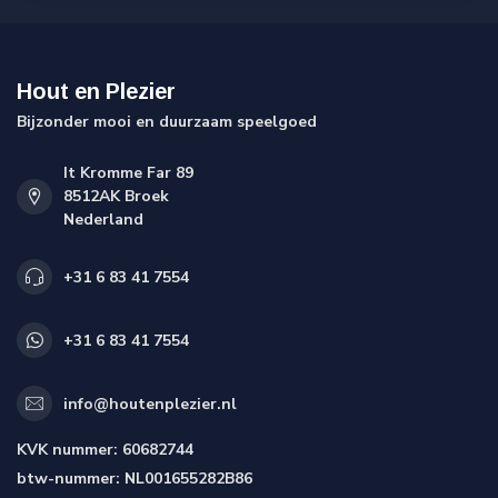
Hout en Plezier
Bijzonder mooi en duurzaam speelgoed
It Kromme Far 89
8512AK Broek
Nederland
+31 6 83 41 7554
+31 6 83 41 7554
info@houtenplezier.nl
KVK nummer:
60682744
btw-nummer:
NL001655282B86