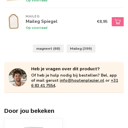
Op voorraad
MAILEG
Maileg Spiegel
€8,95
Op voorraad
magneet
(68)
Maileg
(399)
Heb je vragen over dit product?
Of heb je hulp nodig bij bestellen? Bel, app
of mail gerust
info@houtenplezier.nl
or
+31
6 83 41 7554
.
Door jou bekeken