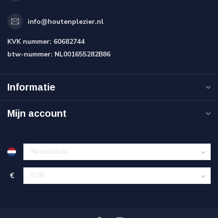
info@houtenplezier.nl
KVK nummer:
60682744
btw-nummer:
NL001655282B86
Informatie
Mijn account
€