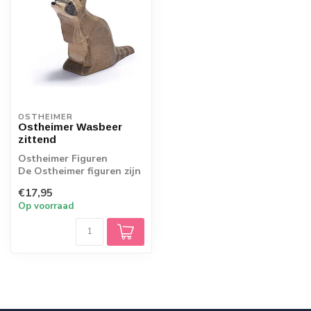
OSTHEIMER
Ostheimer Wasbeer
zittend
Ostheimer Figuren
De Ostheimer figuren zijn
stuk voor stuk uniek
€17,95
handwerk, het ...
Op voorraad