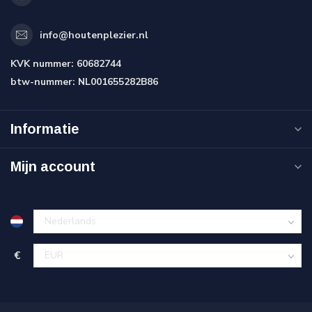
info@houtenplezier.nl
KVK nummer:
60682744
btw-nummer:
NL001655282B86
Informatie
Mijn account
€