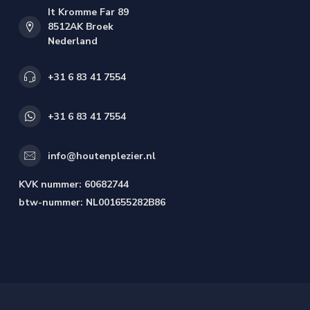
It Kromme Far 89
8512AK Broek
Nederland
+31 6 83 41 7554
+31 6 83 41 7554
info@houtenplezier.nl
KVK nummer:
60682744
btw-nummer:
NL001655282B86