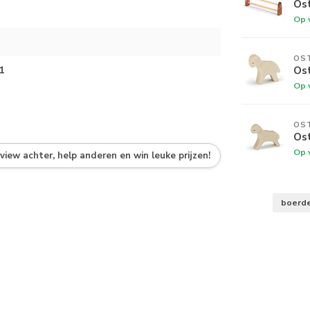
Os
Op 
OS
Os
1
Op 
OS
Os
Op 
eview achter, help anderen en win leuke prijzen!
boerde