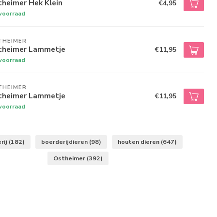
theimer Hek Klein
€4,95
voorraad
THEIMER
theimer Lammetje
€11,95
voorraad
THEIMER
theimer Lammetje
€11,95
voorraad
rij
(182)
boerderijdieren
(98)
houten dieren
(647)
Ostheimer
(392)