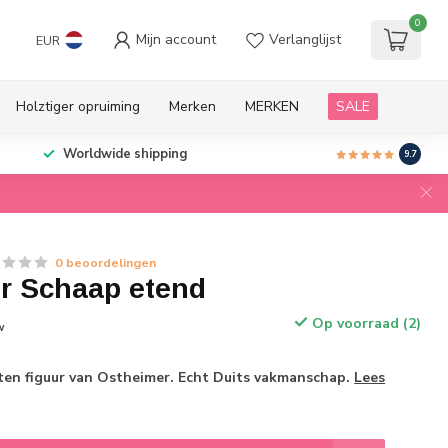
0
Mijn account
Verlanglijst
EUR
Holztiger opruiming
Merken
MERKEN
SALE
Worldwide shipping
9.7
0 beoordelingen
r Schaap etend
Op voorraad (2)
w
n figuur van Ostheimer. Echt Duits vakmanschap.
Lees