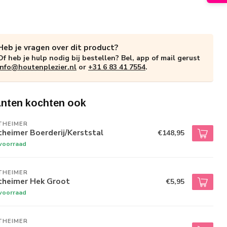
Heb je vragen over dit product?
Of heb je hulp nodig bij bestellen? Bel, app of mail gerust
info@houtenplezier.nl
or
+31 6 83 41 7554
.
anten kochten ook
THEIMER
heimer Boerderij/Kerststal
€148,95
voorraad
THEIMER
theimer Hek Groot
€5,95
voorraad
THEIMER