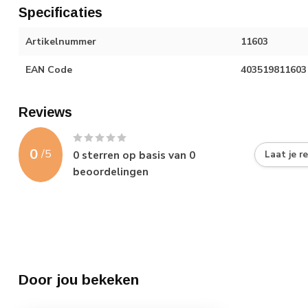
Specificaties
Artikelnummer
11603
EAN Code
403519811603
Reviews
0
/
5
0
sterren op basis van
0
Laat je r
beoordelingen
Door jou bekeken