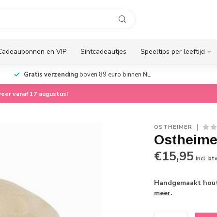
Cadeaubonnen en VIP
Sintcadeautjes
Speeltips per leeftijd
Gratis verzending
boven 89 euro binnen NL
eer vanaf 17 augustus!
OSTHEIMER
Ostheime
€15,95
Incl. bt
Handgemaakt houte
meer
.