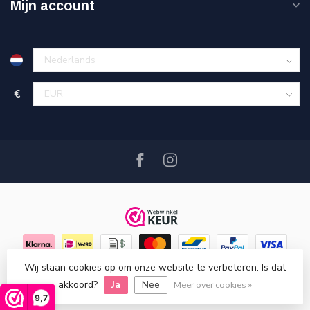
Mijn account
€
Wij slaan cookies op om onze website te verbeteren. Is dat
© Copyright 2026 Hout en Plezier
- Powered by
Lightspeed
-
Lightspeed design
by
Dyvelopment
akkoord?
Ja
Nee
Meer over cookies »
9,7