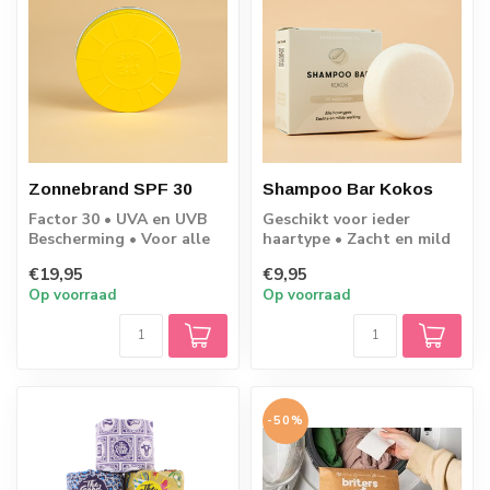
Zonnebrand SPF 30
Shampoo Bar Kokos
Factor 30 • UVA en UVB
Geschikt voor ieder
Bescherming • Voor alle
haartype • Zacht en mild
huidtypes •
• 80 wasbeurten • 60
€19,95
€9,95
Oceaanvriendelijk • P...
gram
Op voorraad
Op voorraad
-50%