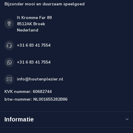
Bijzonder mooi en duurzaam speelgoed
It Kromme Far 89
8512AK Broek
Nederland
+31 6 83 41 7554
+31 6 83 41 7554
info@houtenplezier.nl
KVK nummer:
60682744
btw-nummer:
NL001655282B86
Informatie