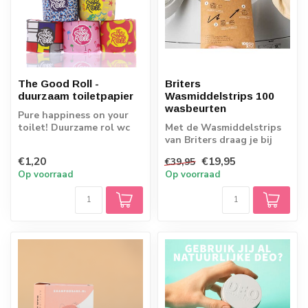
The Good Roll -
Briters
duurzaam toiletpapier
Wasmiddelstrips 100
wasbeurten
Pure happiness on your
toilet! Duurzame rol wc
Met de Wasmiddelstrips
papier in vrolijke wikkel.
van Briters draag je bij
aan een duurzame
€1,20
€19,95
€39,95
toekomst zonder...
Op voorraad
Op voorraad