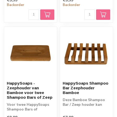
wasbeurten • 60 gram
wasbeurten • 60 gram
Backorder
Backorder
HappySoaps -
HappySoaps Shampoo
Zeephouder van
Bar Zeephouder
Bamboe voor twee
Bamboe
Shampoo Bars of Zeep
Deze Bamboe Shampoo
Voor twee HappySoaps
Bar / Zeep houder kan
Shampoo Bars of
gebruikt worden om je
bijvoorbeeld één Body
shampoo bar of z...