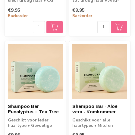
en/of droog haar • CG
tot droog haar • Anti-
Friendly • 80 wasbeurten
roos • 80 wasbeurten • 60
€9,95
€9,95
• 60 gram
gram
Backorder
Backorder
Shampoo Bar
Shampoo Bar - Aloë
Eucalyptus – Tea Tree
vera - Komkommer
Geschikt voor ieder
Geschikt voor alle
haartype • Gevoelige
haartypes • Mild en
hoofdhuid • 80
kalmerend • 80
€9,95
€9,95