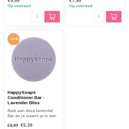
€9,99
€7,99
Bar.
Op voorraad
Op voorraad
-40%
HappySoaps
Conditioner Bar -
Lavender Bliss
Ruik aan deze lavendel
Bar en je waant je in een
geurig bloemenveld in
€5,39
€8,99
Frankrijk...