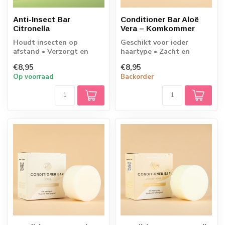
Anti-Insect Bar
Conditioner Bar Aloë
Citronella
Vera – Komkommer
Houdt insecten op
Geschikt voor ieder
afstand • Verzorgt en
haartype • Zacht en
verzacht de huid •
pluisvrij haar • 60
€8,95
€8,95
Parfumvrij • 45 gram
wasbeurten • 45 gram
Op voorraad
Backorder