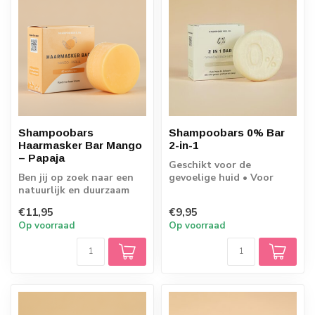
Shampoobars
Shampoobars 0% Bar
Haarmasker Bar Mango
2-in-1
– Papaja
Geschikt voor de
Ben jij op zoek naar een
gevoelige huid • Voor
natuurlijk en duurzaam
haar én lichaam • Mild en
haarmasker voor jouw
zacht • 80 wasb...
€11,95
€9,95
krullend ha...
Op voorraad
Op voorraad