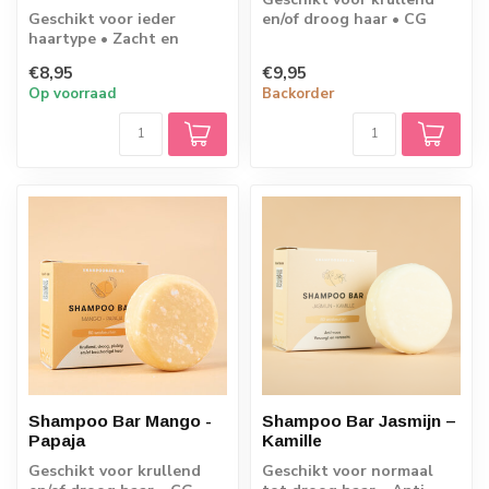
Geschikt voor ieder
en/of droog haar • CG
haartype • Zacht en
Friendly • 80 wasbeurten
pluisvrij haar • CG
• 60 gram
€8,95
€9,95
Friendly • 45 gram
Op voorraad
Backorder
Shampoo Bar Mango -
Shampoo Bar Jasmijn –
Papaja
Kamille
Geschikt voor krullend
Geschikt voor normaal