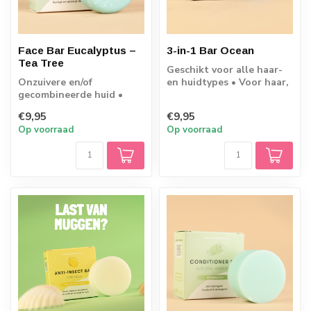
Face Bar Eucalyptus –
3-in-1 Bar Ocean
Tea Tree
Geschikt voor alle haar-
Onzuivere en/of
en huidtypes • Voor haar,
gecombineerde huid •
lichaam én gezicht •
Reinigt en verzorgt de
Men’s Fa...
€9,95
€9,95
huid • PH-huidneutra...
Op voorraad
Op voorraad