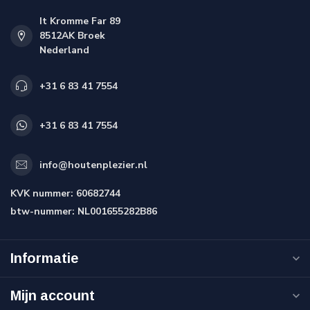
It Kromme Far 89
8512AK Broek
Nederland
+31 6 83 41 7554
+31 6 83 41 7554
info@houtenplezier.nl
KVK nummer:
60682744
btw-nummer:
NL001655282B86
Informatie
Mijn account