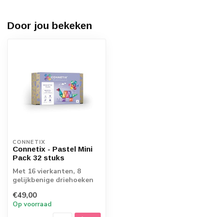
Door jou bekeken
CONNETIX
Connetix - Pastel Mini
Pack 32 stuks
Met 16 vierkanten, 8
gelijkbenige driehoeken
en 8 gelijkzijdige
€49,00
driehoeken in aa...
Op voorraad