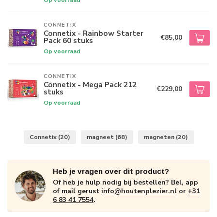
CONNETIX
Connetix - Rainbow Starter
€85,00
Pack 60 stuks
Op voorraad
CONNETIX
Connetix - Mega Pack 212
€229,00
stuks
Op voorraad
Connetix
(20)
magneet
(68)
magneten
(20)
Heb je vragen over dit product?
Of heb je hulp nodig bij bestellen? Bel, app
of mail gerust
info@houtenplezier.nl
or
+31
6 83 41 7554
.