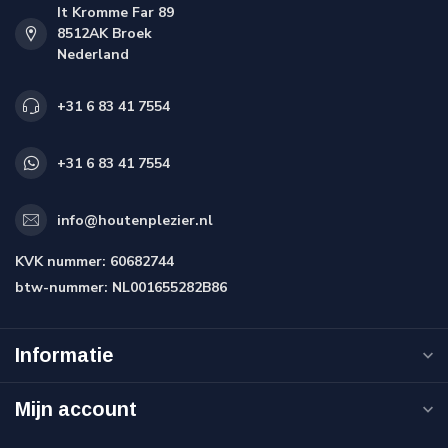
It Kromme Far 89
8512AK Broek
Nederland
+31 6 83 41 7554
+31 6 83 41 7554
info@houtenplezier.nl
KVK nummer:
60682744
btw-nummer:
NL001655282B86
Informatie
Mijn account