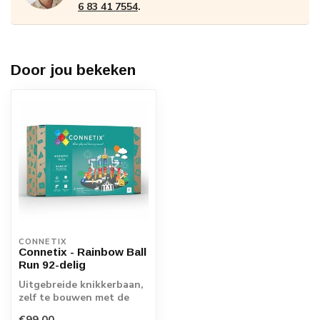
6 83 41 7554
.
Door jou bekeken
CONNETIX
Connetix - Rainbow Ball
Run 92-delig
Uitgebreide knikkerbaan,
zelf te bouwen met de
unieke connetix tegels en
€99,00