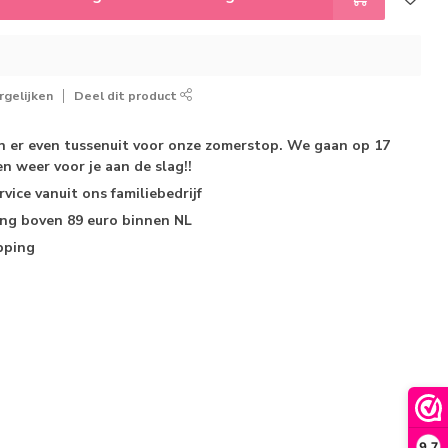
gelijken
Deel dit product
jn er even tussenuit voor onze zomerstop. We gaan op 17
n weer voor je aan de slag!!
rvice
vanuit ons familiebedrijf
ing
boven 89 euro binnen NL
pping
9,7