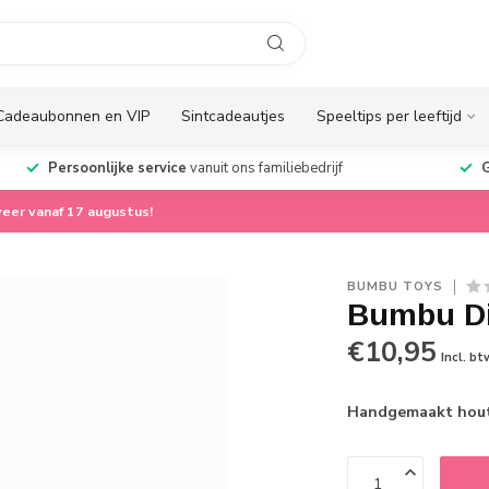
Cadeaubonnen en VIP
Sintcadeautjes
Speeltips per leeftijd
Persoonlijke service
vanuit ons familiebedrijf
G
eer vanaf 17 augustus!
BUMBU TOYS
Bumbu Di
€10,95
Incl. bt
Handgemaakt hout