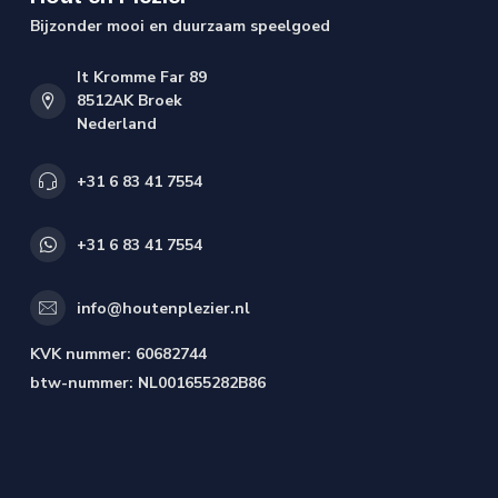
Bijzonder mooi en duurzaam speelgoed
It Kromme Far 89
8512AK Broek
Nederland
+31 6 83 41 7554
+31 6 83 41 7554
info@houtenplezier.nl
KVK nummer:
60682744
btw-nummer:
NL001655282B86