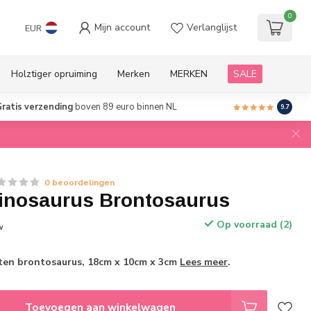
0
Mijn account
Verlanglijst
EUR
Holztiger opruiming
Merken
MERKEN
SALE
ratis verzending
boven 89 euro binnen NL
9.7
0 beoordelingen
nosaurus Brontosaurus
Op voorraad (2)
w
en brontosaurus, 18cm x 10cm x 3cm
Lees meer
.
Toevoegen aan winkelwagen