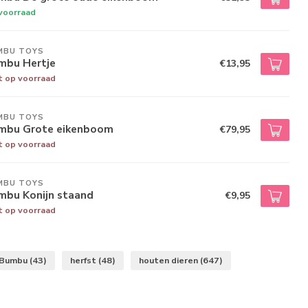
voorraad
MBU TOYS
mbu Hertje
€13,95
t op voorraad
MBU TOYS
mbu Grote eikenboom
€79,95
t op voorraad
MBU TOYS
mbu Konijn staand
€9,95
t op voorraad
Bumbu
(43)
herfst
(48)
houten dieren
(647)