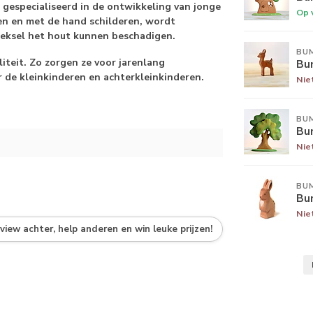
gespecialiseerd in de ontwikkeling van jonge
Op 
ren en met de hand schilderen, wordt
eeksel het hout kunnen beschadigen.
BU
teit. Zo zorgen ze voor jarenlang
Bu
r de kleinkinderen en achterkleinkinderen.
Nie
BU
Bu
Nie
BU
Bu
Nie
eview achter, help anderen en win leuke prijzen!