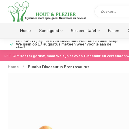
Home
Speelgoed
Seizoenstafel
Pasen
LET OP: Wij zijn er even tussenuit voor onze zomerstop.
We gaan op 17 augustus meteen weer voor je aan de
slag!!
LET OP: Bestel gerust, maar we zijn er even tussenuit en verzenden w
Home
/
Bumbu Dinosaurus Brontosaurus