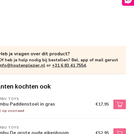
Heb je vragen over dit product?
Of heb je hulp nodig bij bestellen? Bel, app of mail gerust
info@houtenplezier.nl
or
+31 6 83 41 7554
.
anten kochten ook
MBU TOYS
mbu Paddenstoel in gras
€17,95
t op voorraad
MBU TOYS
mbu De grote oude eikenboom
€52,95