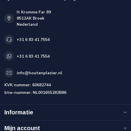
It Kromme Far 89
8512AK Broek
Nederland
+31 6 83 41 7554
+31 6 83 41 7554
info@houtenplezier.nl
KVK nummer:
60682744
btw-nummer:
NL001655282B86
Informatie
Mijn account