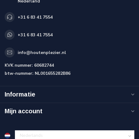
Nederland
+31 6 83 41 7554
+31 6 83 41 7554
info@houtenplezier.nl
KVK nummer:
60682744
btw-nummer:
NL001655282B86
Informatie
Mijn account