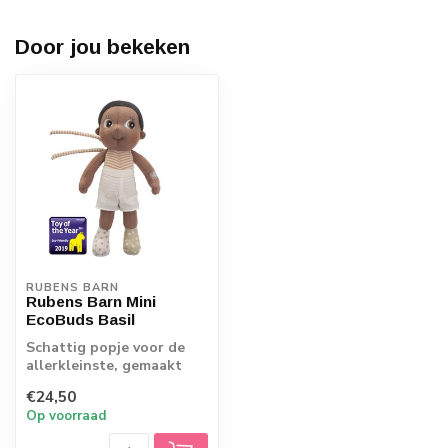
Door jou bekeken
RUBENS BARN
Rubens Barn Mini
EcoBuds Basil
Schattig popje voor de
allerkleinste, gemaakt
van Ecokatoen. Met twee
€24,50
bandjes op...
Op voorraad