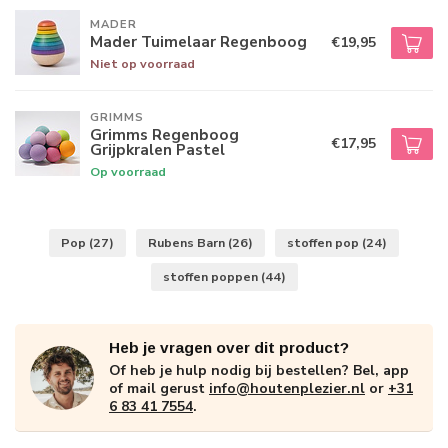
MADER
Mader Tuimelaar Regenboog
€19,95
Niet op voorraad
GRIMMS
Grimms Regenboog
€17,95
Grijpkralen Pastel
Op voorraad
Pop
(27)
Rubens Barn
(26)
stoffen pop
(24)
stoffen poppen
(44)
Heb je vragen over dit product?
Of heb je hulp nodig bij bestellen? Bel, app
of mail gerust
info@houtenplezier.nl
or
+31
6 83 41 7554
.