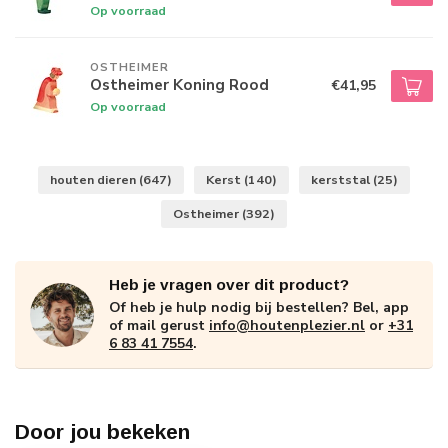
Op voorraad
OSTHEIMER
Ostheimer Koning Rood
€41,95
Op voorraad
houten dieren
(647)
Kerst
(140)
kerststal
(25)
Ostheimer
(392)
Heb je vragen over dit product?
Of heb je hulp nodig bij bestellen? Bel, app
of mail gerust
info@houtenplezier.nl
or
+31
6 83 41 7554
.
Door jou bekeken