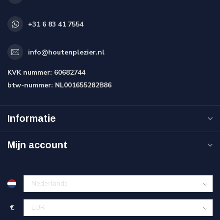
+31 6 83 41 7554
info@houtenplezier.nl
KVK nummer:
60682744
btw-nummer:
NL001655282B86
Informatie
Mijn account
€