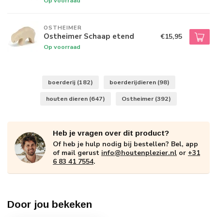
Op voorraad
OSTHEIMER
Ostheimer Schaap etend
€15,95
Op voorraad
boerderij
(182)
boerderijdieren
(98)
houten dieren
(647)
Ostheimer
(392)
Heb je vragen over dit product?
Of heb je hulp nodig bij bestellen? Bel, app
of mail gerust
info@houtenplezier.nl
or
+31
6 83 41 7554
.
Door jou bekeken