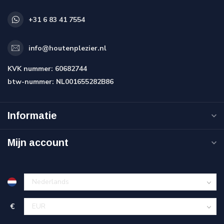
+31 6 83 41 7554
info@houtenplezier.nl
KVK nummer:
60682744
btw-nummer:
NL001655282B86
Informatie
Mijn account
€