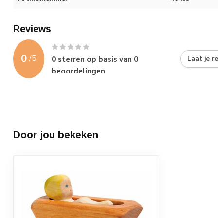
Reviews
0
/
5
0
sterren op basis van
0
Laat je r
beoordelingen
Door jou bekeken