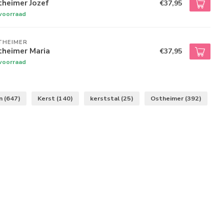
theimer Jozef
€37,95
voorraad
THEIMER
theimer Maria
€37,95
voorraad
en
(647)
Kerst
(140)
kerststal
(25)
Ostheimer
(392)