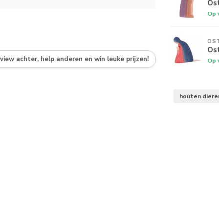
Os
Op 
OS
Os
eview achter, help anderen en win leuke prijzen!
Op 
houten dier