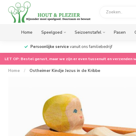
Home
Speelgoed
Seizoenstafel
Pasen
op.
Persoonlijke service
vanuit ons familiebedrijf
LET OP: Bestel gerust, maar we zijn er even tussenuit en verzenden w
Home
/
Ostheimer Kindje Jezus in de Kribbe