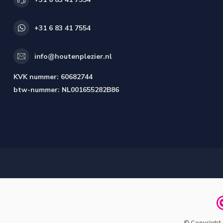
+31 6 83 41 7554
info@houtenplezier.nl
KVK nummer:
60682744
btw-nummer:
NL001655282B86
© Copyright