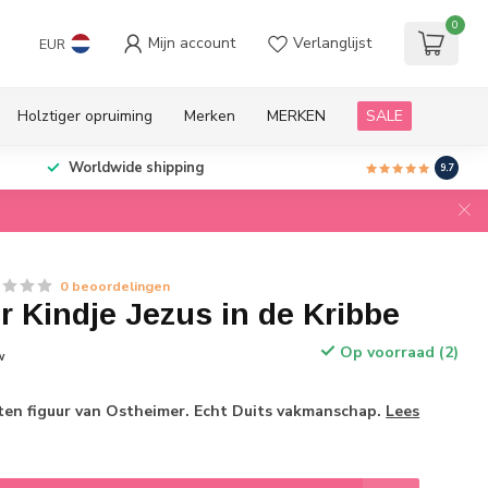
0
Mijn account
Verlanglijst
EUR
Holztiger opruiming
Merken
MERKEN
SALE
Worldwide shipping
9.7
0 beoordelingen
 Kindje Jezus in de Kribbe
Op voorraad (2)
w
n figuur van Ostheimer. Echt Duits vakmanschap.
Lees