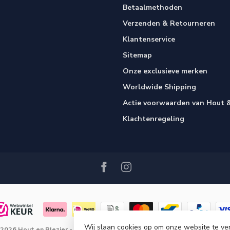
Betaalmethoden
Verzenden & Retourneren
Klantenservice
Sitemap
Onze exclusieve merken
Worldwide Shipping
Actie voorwaarden van Hout &
Klachtenregeling
Wij slaan cookies op om onze website te ve
 2026 Hout en Plezier
- Powered by
Lightspeed
-
Lightspeed design
by