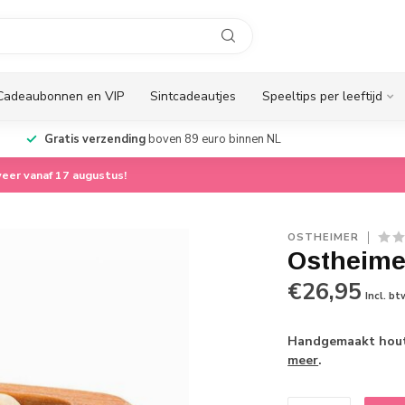
Cadeaubonnen en VIP
Sintcadeautjes
Speeltips per leeftijd
Gratis verzending
boven 89 euro binnen NL
eer vanaf 17 augustus!
OSTHEIMER
Ostheimer
€26,95
Incl. bt
Handgemaakt houte
meer
.