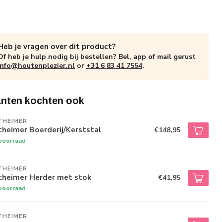
Heb je vragen over dit product?
Of heb je hulp nodig bij bestellen? Bel, app of mail gerust
info@houtenplezier.nl
or
+31 6 83 41 7554
.
anten kochten ook
THEIMER
heimer Boerderij/Kerststal
€148,95
voorraad
THEIMER
theimer Herder met stok
€41,95
voorraad
THEIMER