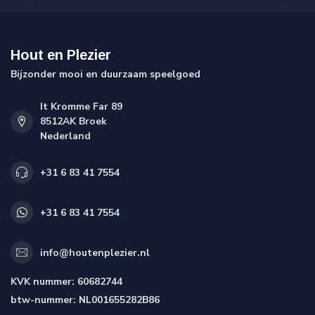
Hout en Plezier
Bijzonder mooi en duurzaam speelgoed
It Kromme Far 89
8512AK Broek
Nederland
+31 6 83 41 7554
+31 6 83 41 7554
info@houtenplezier.nl
KVK nummer:
60682744
btw-nummer:
NL001655282B86