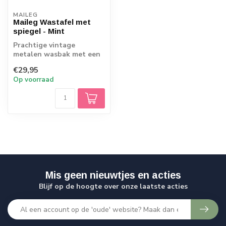
MAILEG
Maileg Wastafel met
spiegel - Mint
Prachtige vintage
metalen wasbak met een
gouden kraan. Het
€29,95
houten kastje is prac...
Op voorraad
Mis geen nieuwtjes en acties
Blijf op de hoogte over onze laatste acties