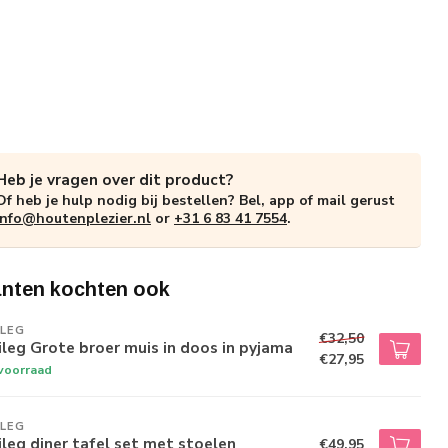
Heb je vragen over dit product?
Of heb je hulp nodig bij bestellen? Bel, app of mail gerust
info@houtenplezier.nl
or
+31 6 83 41 7554
.
anten kochten ook
ILEG
€32,50
leg Grote broer muis in doos in pyjama
€27,95
voorraad
ILEG
leg diner tafel set met stoelen
€49,95