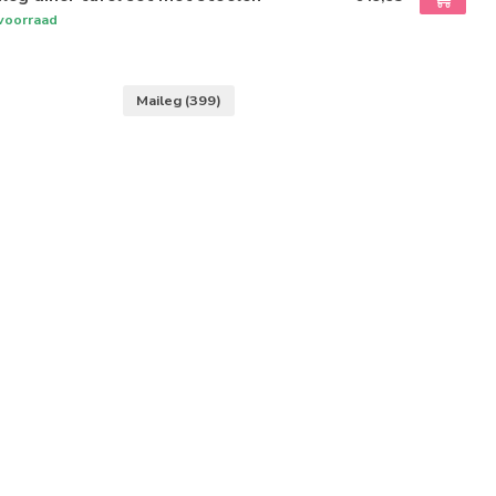
voorraad
Maileg
(399)