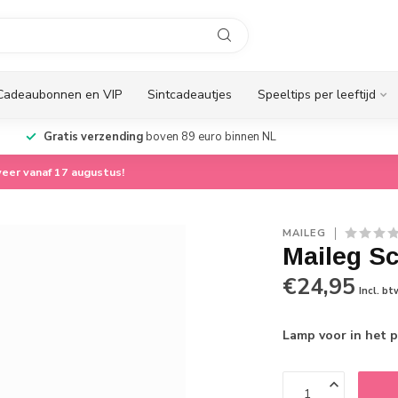
Cadeaubonnen en VIP
Sintcadeautjes
Speeltips per leeftijd
Gratis verzending
boven 89 euro binnen NL
eer vanaf 17 augustus!
MAILEG
Maileg Sc
€24,95
Incl. bt
Lamp voor in het p