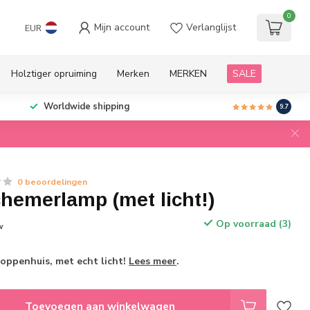
0
Mijn account
Verlanglijst
EUR
Holztiger opruiming
Merken
MERKEN
SALE
Worldwide shipping
9.7
0 beoordelingen
hemerlamp (met licht!)
Op voorraad (3)
w
oppenhuis, met echt licht!
Lees meer
.
Toevoegen aan winkelwagen