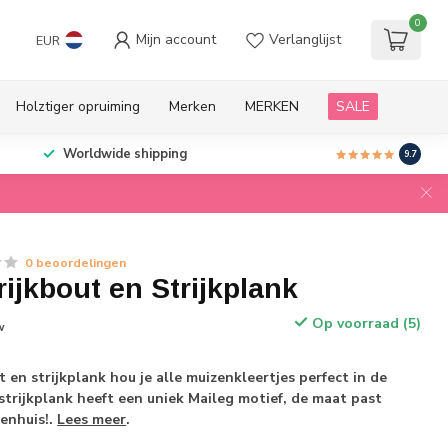
0
Mijn account
Verlanglijst
EUR
Holztiger opruiming
Merken
MERKEN
SALE
Worldwide shipping
9.7
0 beoordelingen
rijkbout en Strijkplank
Op voorraad (5)
w
 en strijkplank hou je alle muizenkleertjes perfect in de
strijkplank heeft een uniek Maileg motief, de maat past
zenhuis!.
Lees meer
.