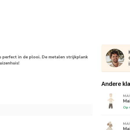
s perfect in de plooi. De metalen strijkplank
uizenhuis!
Andere kl
MA
Mai
Op 
MA
Ma