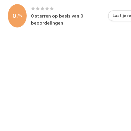
0
/
5
0
sterren op basis van
0
Laat je r
beoordelingen