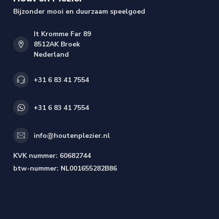
Bijzonder mooi en duurzaam speelgoed
It Kromme Far 89
8512AK Broek
Nederland
+31 6 83 41 7554
+31 6 83 41 7554
info@houtenplezier.nl
KVK nummer:
60682744
btw-nummer:
NL001655282B86