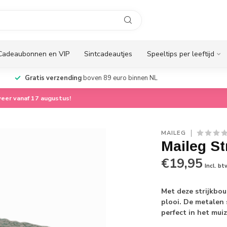
Cadeaubonnen en VIP
Sintcadeautjes
Speeltips per leeftijd
Gratis verzending
boven 89 euro binnen NL
eer vanaf 17 augustus!
MAILEG
Maileg St
€19,95
Incl. bt
Met deze strijkbout
plooi. De metalen 
perfect in het mui