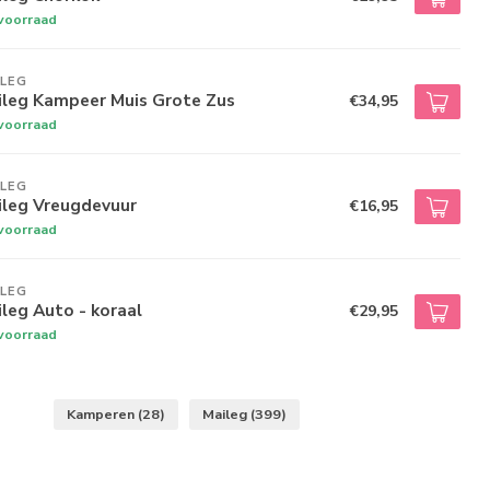
voorraad
ILEG
ileg Kampeer Muis Grote Zus
€34,95
voorraad
ILEG
ileg Vreugdevuur
€16,95
voorraad
ILEG
leg Auto - koraal
€29,95
voorraad
Kamperen
(28)
Maileg
(399)