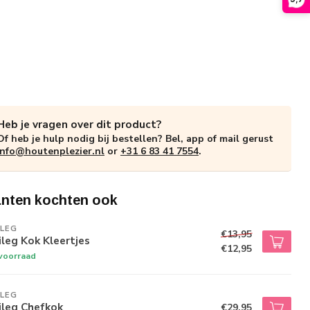
Heb je vragen over dit product?
Of heb je hulp nodig bij bestellen? Bel, app of mail gerust
info@houtenplezier.nl
or
+31 6 83 41 7554
.
anten kochten ook
ILEG
€13,95
leg Kok Kleertjes
€12,95
voorraad
ILEG
ileg Chefkok
€29,95