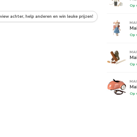
Op 
eview achter, help anderen en win leuke prijzen!
MA
Ma
Op 
MA
Ma
Op 
MA
Mai
Op 