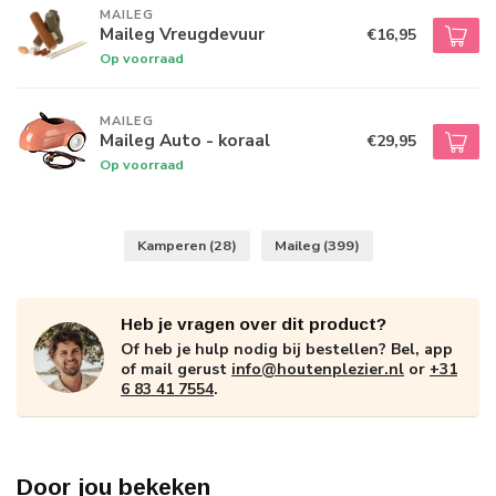
MAILEG
Maileg Vreugdevuur
€16,95
Op voorraad
MAILEG
Maileg Auto - koraal
€29,95
Op voorraad
Kamperen
(28)
Maileg
(399)
Heb je vragen over dit product?
Of heb je hulp nodig bij bestellen? Bel, app
of mail gerust
info@houtenplezier.nl
or
+31
6 83 41 7554
.
Door jou bekeken