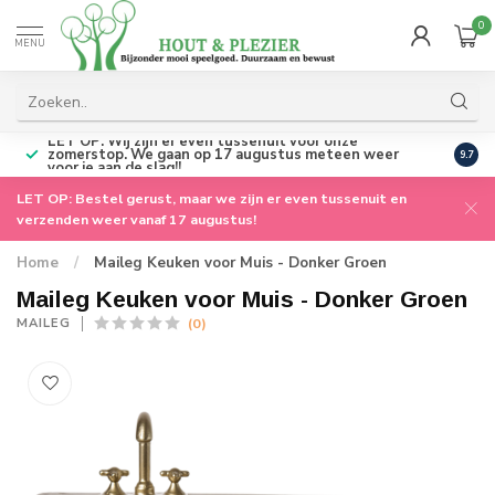
0
MENU
LET OP: Wij zijn er even tussenuit voor onze
zomerstop. We gaan op 17 augustus meteen weer
Perso
9.7
voor je aan de slag!!
LET OP: Bestel gerust, maar we zijn er even tussenuit en
verzenden weer vanaf 17 augustus!
Home
/
Maileg Keuken voor Muis - Donker Groen
Maileg Keuken voor Muis - Donker Groen
(0)
MAILEG