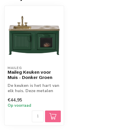
MAILEG
Maileg Keuken voor
Muis - Donker Groen
De keuken is het hart van
elk huis. Deze metalen
keuken in donkergroen
€44,95
heeft pra...
Op voorraad