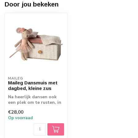
Door jou bekeken
MAILEG
Maileg Dansmuis met
dagbed, kleine zus
Na heerlijk dansen ook
een plek om te rusten, in
of op dit prachtige
€28,00
doosje.
Op voorraad