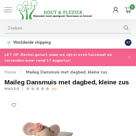
0
MENU
Worldwide shipping
9.7
LET OP: Bestel gerust, maar we zijn er even tussenuit en
verzenden weer vanaf 17 augustus!
Home
/
Maileg Dansmuis met dagbed, kleine zus
Maileg Dansmuis met dagbed, kleine zus
(0)
MAILEG