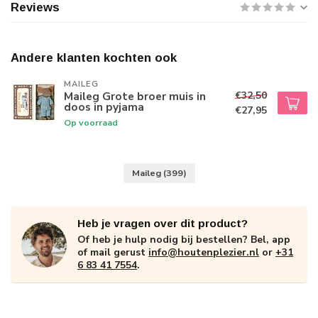
Reviews
Andere klanten kochten ook
MAILEG
€32,50
Maileg Grote broer muis in
doos in pyjama
€27,95
Op voorraad
Maileg
(399)
Heb je vragen over dit product?
Of heb je hulp nodig bij bestellen? Bel, app
of mail gerust
info@houtenplezier.nl
or
+31
6 83 41 7554
.