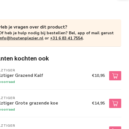
Heb je vragen over dit product?
Of heb je hulp nodig bij bestellen? Bel, app of mail gerust
info@houtenplezier.nl
or
+31 6 83 41 7554
.
anten kochten ook
LZTIGER
ztiger Grazend Kalf
€10,95
voorraad
LZTIGER
lztiger Grote grazende koe
€14,95
voorraad
LZTIGER