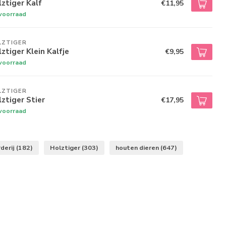
ztiger Kalf
€11,95
voorraad
LZTIGER
ztiger Klein Kalfje
€9,95
voorraad
LZTIGER
ztiger Stier
€17,95
voorraad
derij
(182)
Holztiger
(303)
houten dieren
(647)