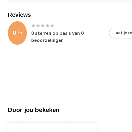
Reviews
0
/
5
0
sterren op basis van
0
Laat je r
beoordelingen
Door jou bekeken