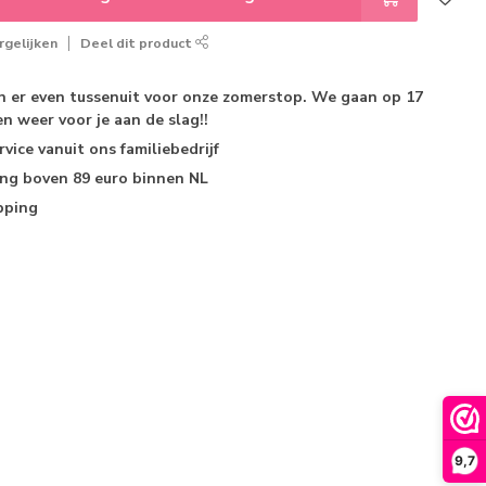
gelijken
Deel dit product
jn er even tussenuit voor onze zomerstop. We gaan op 17
n weer voor je aan de slag!!
rvice
vanuit ons familiebedrijf
ing
boven 89 euro binnen NL
pping
9,7