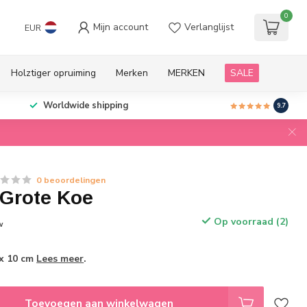
0
Mijn account
Verlanglijst
EUR
Holztiger opruiming
Merken
MERKEN
SALE
Worldwide shipping
9.7
0 beoordelingen
 Grote Koe
Op voorraad (2)
w
 x 10 cm
Lees meer
.
Toevoegen aan winkelwagen