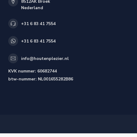
8512AK Broek
Nederland
+31 6 83 41 7554
+31 6 83 41 7554
info@houtenplezier.nl
KVK nummer:
60682744
btw-nummer:
NL001655282B86