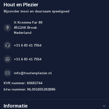
Hout en Plezier
Bijzonder mooi en duurzaam speelgoed
It Kromme Far 89
8512AK Broek
Nederland
+31 6 83 41 7554
+31 6 83 41 7554
info@houtenplezier.nl
KVK nummer:
60682744
btw-nummer:
NL001655282B86
Informatie