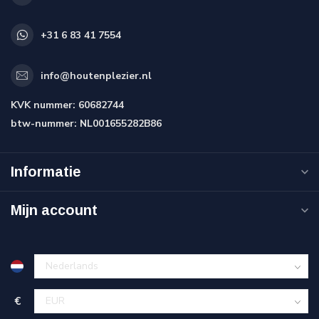
+31 6 83 41 7554
info@houtenplezier.nl
KVK nummer:
60682744
btw-nummer:
NL001655282B86
Informatie
Mijn account
€