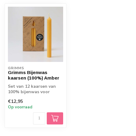
GRIMMS
Grimms Bijenwas
kaarsen (100%) Amber
Set van 12 kaarsen van
100% bijenwas voor
bijvoorbeeld in de
€12,95
jaarring of spiraal...
Op voorraad