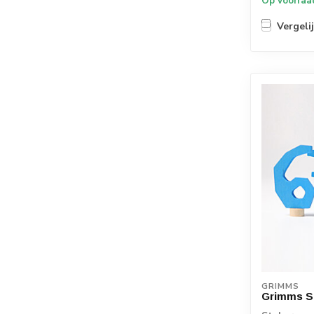
Op voorraa
Vergeli
GRIMMS
Grimms St