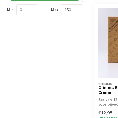
Min
Max
GRIMMS
Grimms Bi
Crème
Set van 12
voor bijvoo
spiraal...
€12,95