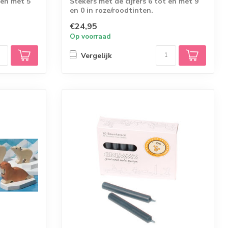
 en met 5
Stekers met de cijfers 6 tot en met 9
en 0 in roze/roodtinten.
€24,95
Op voorraad
Vergelijk