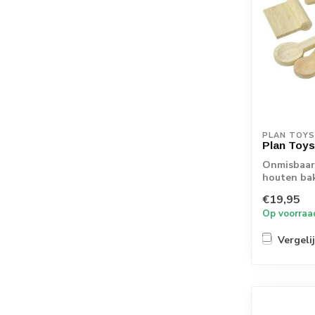
PLAN TOYS
Plan Toy
Onmisbaar 
houten bak
taarten en 
€19,95
Op voorraa
Vergeli