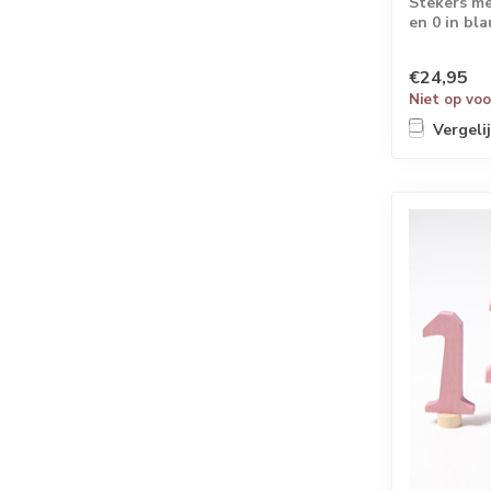
Stekers me
en 0 in bl
€24,95
Niet op vo
Vergeli