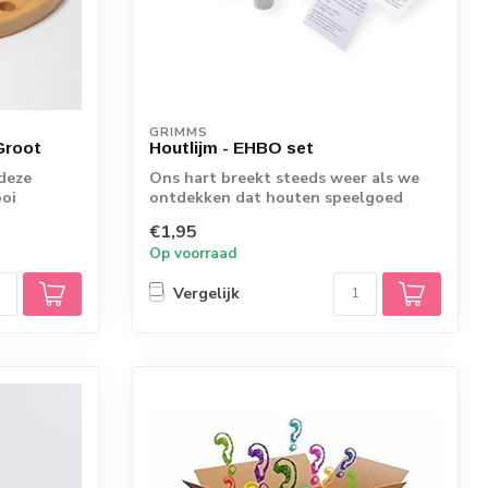
GRIMMS
Groot
Houtlijm - EHBO set
 deze
Ons hart breekt steeds weer als we
ooi
ontdekken dat houten speelgoed
ergens in de w...
€1,95
Op voorraad
Vergelijk