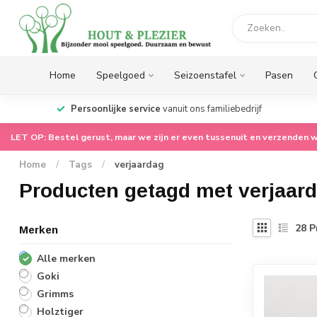
Home
Speelgoed
Seizoenstafel
Pasen
op.
Persoonlijke service
vanuit ons familiebedrijf
LET OP: Bestel gerust, maar we zijn er even tussenuit en verzenden w
Home
/
Tags
/
verjaardag
Producten getagd met verjaar
28
P
Merken
Alle merken
Goki
Grimms
Holztiger