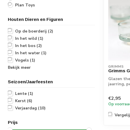
Plan Toys
Houten Dieren en Figuren
Op de boerderij
(2)
In het wild
(1)
In het bos
(2)
In het water
(1)
Vogels
(1)
GRIMMS
Bekijk meer
Grimms G
Glazen the
Seizoen/Jaarfeesten
jaarring, p
stuks
Lente
(1)
€2,95
Kerst
(6)
Op voorraa
Verjaardag
(10)
Vergeli
Prijs