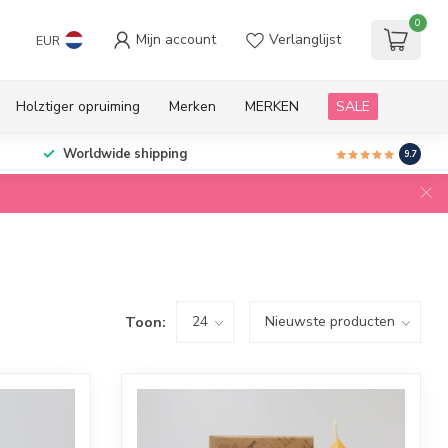
0
Mijn account
Verlanglijst
EUR
Holztiger opruiming
Merken
MERKEN
SALE
Worldwide shipping
9.7
Toon: