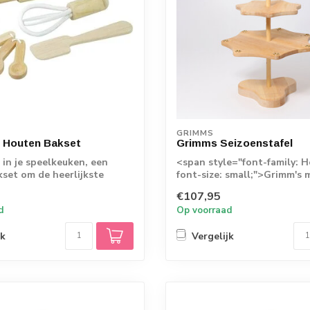
GRIMMS
s Houten Bakset
Grimms Seizoenstafel
in je speelkeuken, een
<span style="font-family: H
set om de heerlijkste
font-size: small;">Grimm's 
cupc...
houten sei...
€107,95
d
Op voorraad
jk
Vergelijk