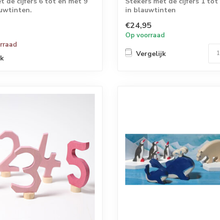
t de cijfers 6 tot en met 9
Stekers met de cijfers 1 tot
auwtinten.
in blauwtinten
€24,95
Op voorraad
orraad
Vergelijk
jk