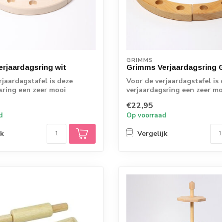
GRIMMS
rjaardagsring wit
Grimms Verjaardagsring 
rjaardagstafel is deze
Voor de verjaardagstafel is
sring een zeer mooi
verjaardagsring een zeer m
In de ...
pronkstuk. In de ...
€22,95
d
Op voorraad
jk
Vergelijk