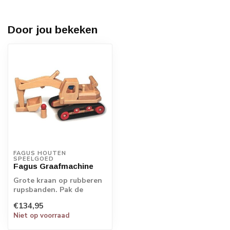
Door jou bekeken
FAGUS HOUTEN 
SPEELGOED
Fagus Graafmachine
Grote kraan op rubberen
rupsbanden. Pak de
wagen vast bij het grote
€134,95
handvat en h...
Niet op voorraad