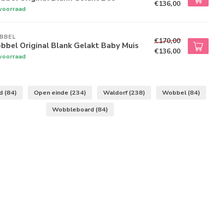
€136,00
voorraad
BBEL
€170,00
bel Original Blank Gelakt Baby Muis
€136,00
voorraad
rd
(84)
Open einde
(234)
Waldorf
(238)
Wobbel
(84)
Wobbleboard
(84)