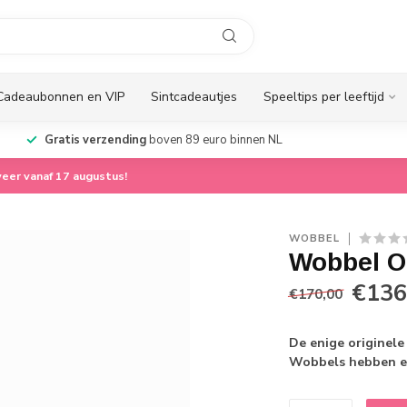
Cadeaubonnen en VIP
Sintcadeautjes
Speeltips per leeftijd
Gratis verzending
boven 89 euro binnen NL
eer vanaf 17 augustus!
WOBBEL
Wobbel Or
€136
€170,00
De enige originel
Wobbels hebben e