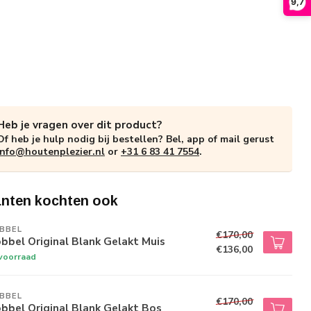
9,7
Heb je vragen over dit product?
Of heb je hulp nodig bij bestellen? Bel, app of mail gerust
info@houtenplezier.nl
or
+31 6 83 41 7554
.
anten kochten ook
BBEL
€170,00
bel Original Blank Gelakt Muis
€136,00
voorraad
BBEL
€170,00
bbel Original Blank Gelakt Bos