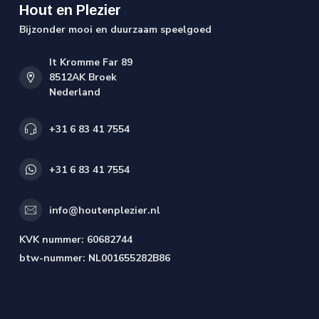
Hout en Plezier
Bijzonder mooi en duurzaam speelgoed
It Kromme Far 89
8512AK Broek
Nederland
+31 6 83 41 7554
+31 6 83 41 7554
info@houtenplezier.nl
KVK nummer:
60682744
btw-nummer:
NL001655282B86