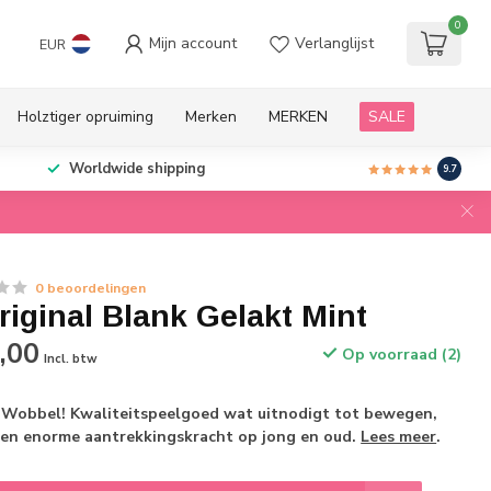
0
Mijn account
Verlanglijst
EUR
Holztiger opruiming
Merken
MERKEN
SALE
Worldwide shipping
9.7
0 beoordelingen
iginal Blank Gelakt Mint
,00
Op voorraad (2)
Incl. btw
e Wobbel! Kwaliteitspeelgoed wat uitnodigt tot bewegen,
en enorme aantrekkingskracht op jong en oud.
Lees meer
.