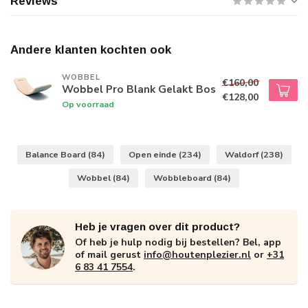
Reviews
Andere klanten kochten ook
WOBBEL
€160,00
Wobbel Pro Blank Gelakt Bos
€128,00
Op voorraad
Balance Board
(84)
Open einde
(234)
Waldorf
(238)
Wobbel
(84)
Wobbleboard
(84)
Heb je vragen over dit product?
Of heb je hulp nodig bij bestellen? Bel, app
of mail gerust
info@houtenplezier.nl
or
+31
6 83 41 7554
.