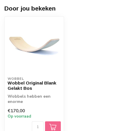
Door jou bekeken
WOBBEL
Wobbel Original Blank
Gelakt Bos
Wobbels hebben een
enorme
aantrekkingskracht op
€170,00
jong en oud. Ook bij deze
Op voorraad
Wobbel...