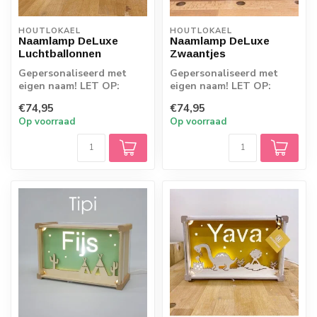
HOUTLOKAEL
HOUTLOKAEL
Naamlamp DeLuxe
Naamlamp DeLuxe
Luchtballonnen
Zwaantjes
Gepersonaliseerd met
Gepersonaliseerd met
eigen naam! LET OP:
eigen naam! LET OP:
Omdat de producten
Omdat de producten
€74,95
€74,95
rechtstreeks vanaf d...
rechtstreeks vanaf d...
Op voorraad
Op voorraad