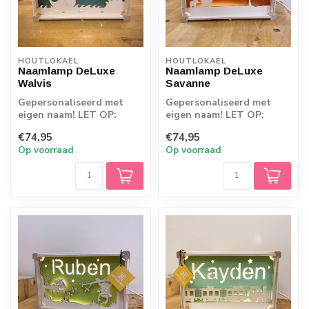
HOUTLOKAEL
HOUTLOKAEL
Naamlamp DeLuxe
Naamlamp DeLuxe
Walvis
Savanne
Gepersonaliseerd met
Gepersonaliseerd met
eigen naam! LET OP:
eigen naam! LET OP:
Omdat de producten
Omdat de producten
€74,95
€74,95
rechtstreeks vanaf d...
rechtstreeks vanaf d...
Op voorraad
Op voorraad