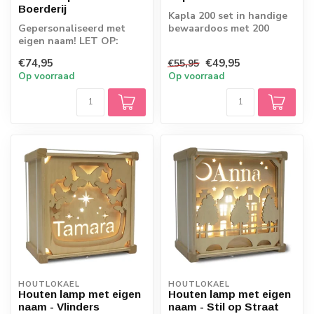
Boerderij
Kapla 200 set in handige
Gepersonaliseerd met
bewaardoos met 200
eigen naam! LET OP:
stuks inclusief
Omdat de producten
instructieboekje
€74,95
€49,95
€55,95
rechtstreeks vanaf d...
Op voorraad
Op voorraad
HOUTLOKAEL
HOUTLOKAEL
Houten lamp met eigen
Houten lamp met eigen
naam - Vlinders
naam - Stil op Straat