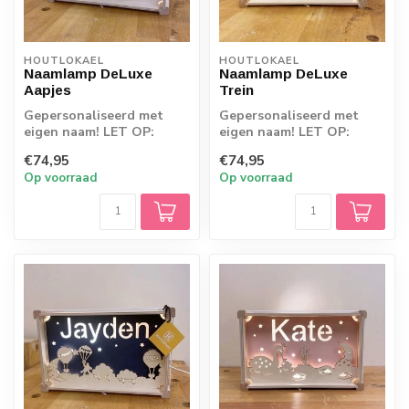
HOUTLOKAEL
HOUTLOKAEL
Naamlamp DeLuxe
Naamlamp DeLuxe
Aapjes
Trein
Gepersonaliseerd met
Gepersonaliseerd met
eigen naam! LET OP:
eigen naam! LET OP:
Omdat de producten
Omdat de producten
€74,95
€74,95
rechtstreeks vanaf d...
rechtstreeks vanaf d...
Op voorraad
Op voorraad