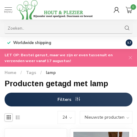
0
MENU
Worldwide shipping
9.7
LET OP: Bestel gerust, maar we zijn er even tussenuit en
verzenden weer vanaf 17 augustus!
Home
/
Tags
/
lamp
Producten getagd met lamp
Filters