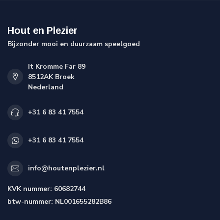
Hout en Plezier
Bijzonder mooi en duurzaam speelgoed
It Kromme Far 89
8512AK Broek
Nederland
+31 6 83 41 7554
+31 6 83 41 7554
info@houtenplezier.nl
KVK nummer:
60682744
btw-nummer:
NL001655282B86