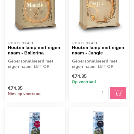
HOUTLOKAEL
HOUTLOKAEL
Houten lamp met eigen
Houten lamp met eigen
naam - Ballerina
naam - Jungle
Gepersonaliseerd met
Gepersonaliseerd met
eigen naam! LET OP:
eigen naam! LET OP:
Omdat de producten
Omdat de producten
€74,95
rechtstreeks vanaf d...
rechtstreeks vanaf d...
Op voorraad
€74,95
Niet op voorraad