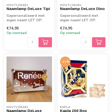
HOUTLOKAEL
HOUTLOKAEL
Naamlamp DeLuxe Tipi
Naamlamp DeLuxe Dino
Gepersonaliseerd met
Gepersonaliseerd met
eigen naam! LET OP:
eigen naam! LET OP:
Omdat de producten
Omdat de producten
€74,95
€74,95
rechtstreeks vanaf d...
rechtstreeks vanaf d...
Op voorraad
Op voorraad
-11%
HOUTLOKAEL
KAPLA
Naamlamp DeLuxe
Kapla 200 Box