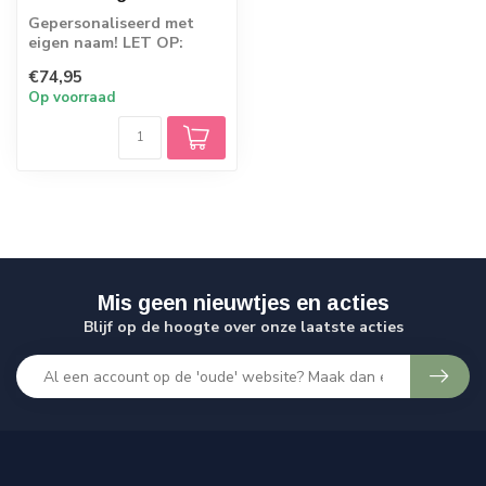
Gepersonaliseerd met
eigen naam! LET OP:
Omdat de producten
€74,95
rechtstreeks vanaf d...
Op voorraad
Mis geen nieuwtjes en acties
Blijf op de hoogte over onze laatste acties