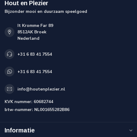
Hout en Plezier
Bijzonder mooi en duurzaam speelgoed
It Kromme Far 89
8512AK Broek
Nederland
+31 6 83 41 7554
+31 6 83 41 7554
info@houtenplezier.nl
KVK nummer:
60682744
btw-nummer:
NL001655282B86
Informatie