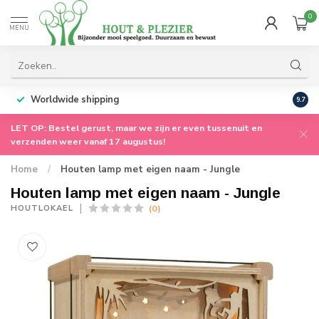
0
MENU
Worldwide shipping
9.7
LET OP: Bestel gerust, maar we zijn er even tussenuit en
verzenden weer vanaf 17 augustus!
Home
/
Houten lamp met eigen naam - Jungle
Houten lamp met eigen naam - Jungle
(0)
HOUTLOKAEL