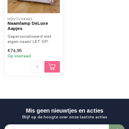
HOUTLOKAEL
Naamlamp DeLuxe
Aapjes
Gepersonaliseerd met
eigen naam! LET OP:
Omdat de producten
€74,95
rechtstreeks vanaf d...
Op voorraad
Mis geen nieuwtjes en acties
Blijf op de hoogte over onze laatste acties