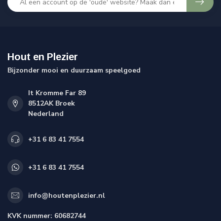
Hout en Plezier
Bijzonder mooi en duurzaam speelgoed
It Kromme Far 89
8512AK Broek
Nederland
+31 6 83 41 7554
+31 6 83 41 7554
info@houtenplezier.nl
KVK nummer:
60682744