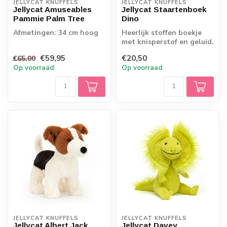
JELLYCAT KNUFFELS
JELLYCAT KNUFFELS
Jellycat Amuseables
Jellycat Staartenboek
Pammie Palm Tree
Dino
Afmetingen: 34 cm hoog
Heerlijk stoffen boekje
met knisperstof en geluid.
Zoek de juiste staart bij
€59,95
€20,50
€65,00
de...
Op voorraad
Op voorraad
JELLYCAT KNUFFELS
JELLYCAT KNUFFELS
Jellycat Albert Jack
Jellycat Davey