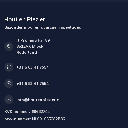
Hout en Plezier
Bijzonder mooi en duurzaam speelgoed
It Kromme Far 89
8512AK Broek
Nederland
+31 6 83 41 7554
+31 6 83 41 7554
info@houtenplezier.nl
KVK nummer:
60682744
btw-nummer:
NL001655282B86