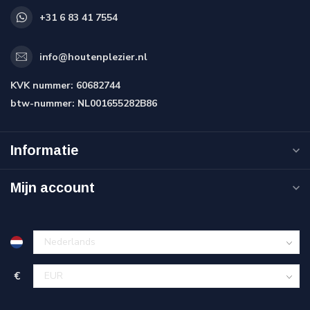
+31 6 83 41 7554
info@houtenplezier.nl
KVK nummer:
60682744
btw-nummer:
NL001655282B86
Informatie
Mijn account
€