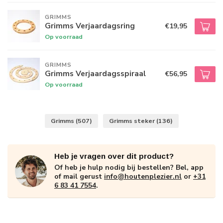
GRIMMS
Grimms Verjaardagsring
€19,95
Op voorraad
GRIMMS
Grimms Verjaardagsspiraal
€56,95
Op voorraad
Grimms
(507)
Grimms steker
(136)
Heb je vragen over dit product?
Of heb je hulp nodig bij bestellen? Bel, app
of mail gerust
info@houtenplezier.nl
or
+31
6 83 41 7554
.