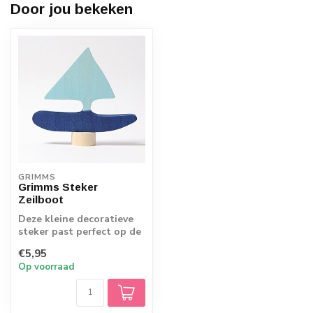
Door jou bekeken
GRIMMS
Grimms Steker
Zeilboot
Deze kleine decoratieve
steker past perfect op de
verjaardag-spiraal en -
€5,95
ring. Z...
Op voorraad